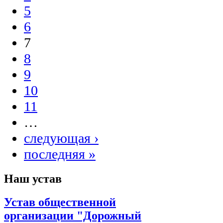
5
6
7
8
9
10
11
…
следующая ›
последняя »
Наш устав
Устав общественной
организации "Дорожный