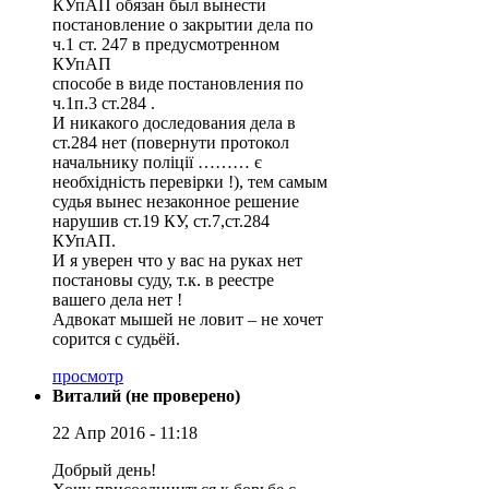
КУпАП обязан был вынести
постановление о закрытии дела по
ч.1 ст. 247 в предусмотренном
КУпАП
способе в виде постановления по
ч.1п.3 ст.284 .
И никакого доследования дела в
ст.284 нет (повернути протокол
начальнику поліції ……… є
необхідність перевірки !), тем самым
судья вынес незаконное решение
нарушив ст.19 КУ, ст.7,ст.284
КУпАП.
И я уверен что у вас на руках нет
постановы суду, т.к. в реестре
вашего дела нет !
Адвокат мышей не ловит – не хочет
сорится с судьёй.
просмотр
Виталий (не проверено)
22 Апр 2016 - 11:18
Добрый день!