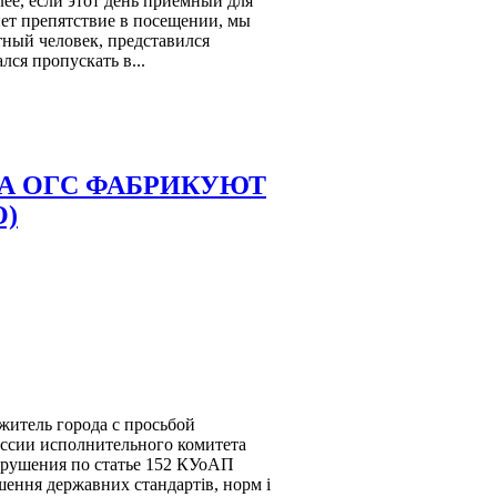
лее, если этот день приемный для
кнет препятствие в посещении, мы
тный человек, представился
лся пропускать в...
 ОГС ФАБРИКУЮТ
О)
житель города с просьбой
ссии исполнительного комитета
арушения по статье 152 КУоАП
ення державних стандартів, норм і