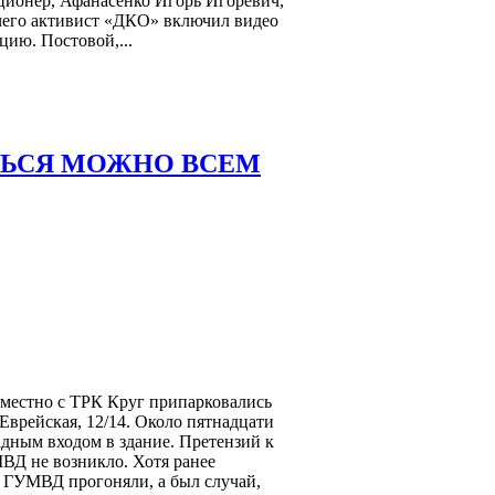
ционер, Афанасенко Игорь Игоревич,
 чего активист «ДКО» включил видео
цию. Постовой,...
АТЬСЯ МОЖНО ВСЕМ
вместно с ТРК Круг припарковались
Еврейская, 12/14. Около пятнадцати
дным входом в здание. Претензий к
МВД не возникло. Хотя ранее
 ГУМВД прогоняли, а был случай,