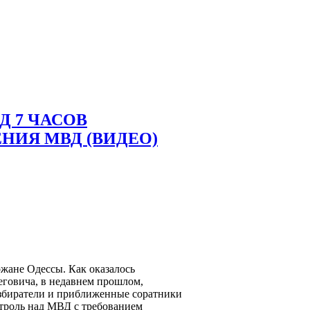
Д 7 ЧАСОВ
НИЯ МВД (ВИДЕО)
рожане Одессы. Как оказалось
еговича, в недавнем прошлом,
избиратели и приближенные соратники
нтроль над МВД с требованием