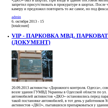
«ДКО» был в шортах. При входе в здание постовой мили
запретил присутствовать в прокуратуре в шортах. После
камеру и предложил повторить то же самое, но под фикса
admin
6. октября 2013 - 15
[totalcount]
VIP - ПАРКОВКА МВД. ПАРКОВ
(ДОКУМЕНТ)
20.09.2013 активисты «Дорожного контроля. Одесса», со
возле здания ГУМВД Украины в Одесской области по ул. 
автомобилей активистов «ДКО» остановились перед пара
такой постановке автомобилей, в тот день у работников 
активистов «ДКО», пытавшихся припарковаться у здания