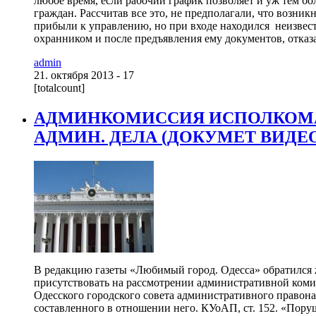
любое время, если рабочий график позволяет и уж тем бо
граждан. Рассчитав все это, не предполагали, что возни
прибыли к управлению, но при входе находился неизвес
охранником и после предъявления ему документов, отказа
admin
21. октября 2013 - 17
[totalcount]
АДМИНКОМИССИЯ ИСПОЛКОМА
АДМИН. ДЕЛА (ДОКУМЕТ ВИДЕ
В редакцию газеты «Любимый город. Одесса» обратился 
присутствовать на рассмотрении административной коми
Одесского городского совета административного правон
составленного в отношении него. КУоАП, ст. 152. «Поруш