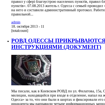
правил у сфері благоустрою населених пунктів, правил б
пунктів». 07.08.2013 житель г. Одесса с семьей проводил 
на него и составили административный протокол. Работ
правильной...
admin
18. октября 2013 - 11
[totalcount]
РОВД ОДЕССЫ ПРИКРЫВАЮТС
ИНСТРУКЦИЯМИ (ДОКУМЕНТ)
Мы писали, как в Киевском РОВД по ул. Филатова, 15а,
милиции, находящийся при входе в отделение, напал на
Одесса» за то, что они были в шортах и фиксировали его 
инцидента мы направили четыре информационных запроса