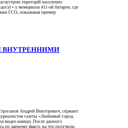
лагоустрою територій населених
«досуг» у мемориала 411-ой батареи, где
ники ГСО, показывая пример
Я ВНУТРЕННИМИ
 Строганов Андрей Викторович, сержант
 журналистов газеты «Любимый город.
на видео камеру. После данного
 по данному факту, на что получили