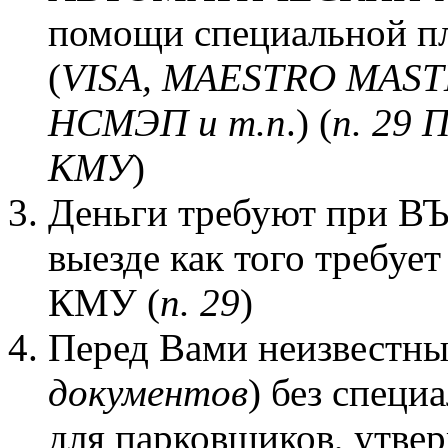
помощи специальной п
(
VISA,
MAESTRO
MAST
НСМЭП и т.п
.) (
п. 29 
КМУ
)
Деньги требуют при ВЪ
выезде как того требуе
КМУ (
п. 29
)
Перед Вами неизвестны
документов
) без спец
для парковщиков, утве