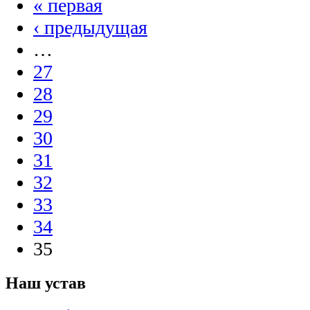
« первая
‹ предыдущая
…
27
28
29
30
31
32
33
34
35
Наш устав