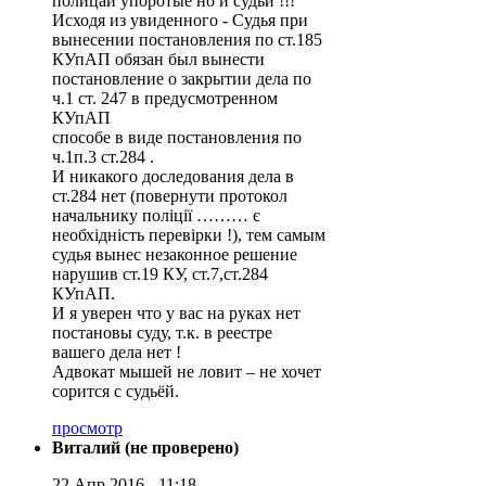
полицаи упоротые но и судьи !!!
Исходя из увиденного - Судья при
вынесении постановления по ст.185
КУпАП обязан был вынести
постановление о закрытии дела по
ч.1 ст. 247 в предусмотренном
КУпАП
способе в виде постановления по
ч.1п.3 ст.284 .
И никакого доследования дела в
ст.284 нет (повернути протокол
начальнику поліції ……… є
необхідність перевірки !), тем самым
судья вынес незаконное решение
нарушив ст.19 КУ, ст.7,ст.284
КУпАП.
И я уверен что у вас на руках нет
постановы суду, т.к. в реестре
вашего дела нет !
Адвокат мышей не ловит – не хочет
сорится с судьёй.
просмотр
Виталий (не проверено)
22 Апр 2016 - 11:18