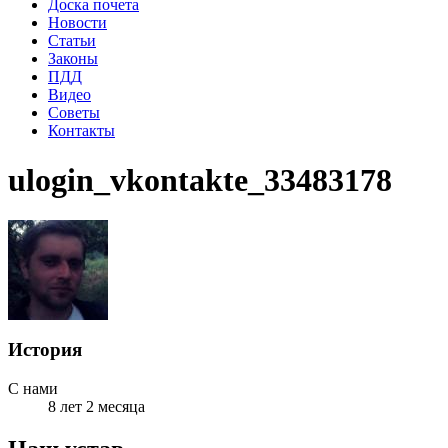
Доска почета
Новости
Статьи
Законы
ПДД
Видео
Советы
Контакты
ulogin_vkontakte_33483178
История
С нами
8 лет 2 месяца