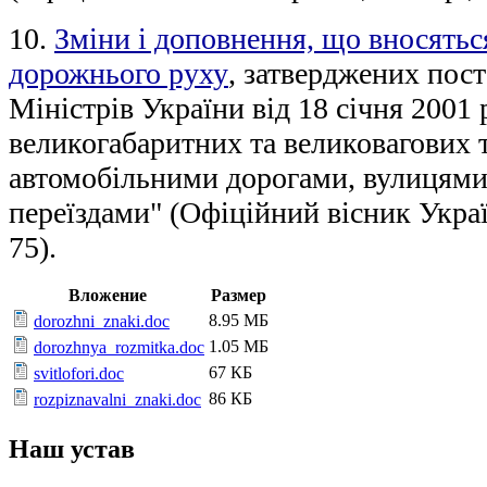
10.
Зміни і доповнення, що вносятьс
дорожнього руху
, затверджених пос
Міністрів України від 18 січня 2001 
великогабаритних та великовагових 
автомобільними дорогами, вулицями
переїздами" (Офіційний вісник Україн
75).
Вложение
Размер
8.95 МБ
dorozhni_znaki.doc
1.05 МБ
dorozhnya_rozmitka.doc
67 КБ
svitlofori.doc
86 КБ
rozpiznavalni_znaki.doc
Наш устав