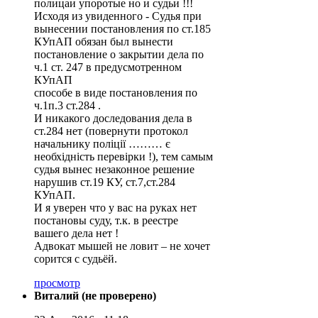
полицаи упоротые но и судьи !!!
Исходя из увиденного - Судья при
вынесении постановления по ст.185
КУпАП обязан был вынести
постановление о закрытии дела по
ч.1 ст. 247 в предусмотренном
КУпАП
способе в виде постановления по
ч.1п.3 ст.284 .
И никакого доследования дела в
ст.284 нет (повернути протокол
начальнику поліції ……… є
необхідність перевірки !), тем самым
судья вынес незаконное решение
нарушив ст.19 КУ, ст.7,ст.284
КУпАП.
И я уверен что у вас на руках нет
постановы суду, т.к. в реестре
вашего дела нет !
Адвокат мышей не ловит – не хочет
сорится с судьёй.
просмотр
Виталий (не проверено)