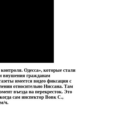
контроля. Одесса», которые стали
ем внушения гражданам
азеты имеется видео фиксация с
лении относительно Ниссана. Там
омент въезда на перекресток. Это
когда сам инспектор Вовк С.,
м/ч.