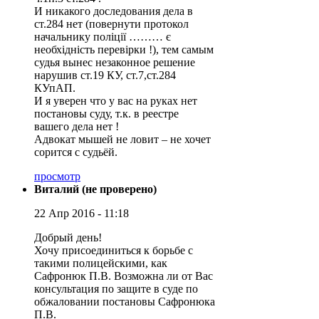
И никакого доследования дела в
ст.284 нет (повернути протокол
начальнику поліції ……… є
необхідність перевірки !), тем самым
судья вынес незаконное решение
нарушив ст.19 КУ, ст.7,ст.284
КУпАП.
И я уверен что у вас на руках нет
постановы суду, т.к. в реестре
вашего дела нет !
Адвокат мышей не ловит – не хочет
сорится с судьёй.
просмотр
Виталий (не проверено)
22 Апр 2016 - 11:18
Добрый день!
Хочу присоединиться к борьбе с
такими полицейскими, как
Сафронюк П.В. Возможна ли от Вас
консультация по защите в суде по
обжаловании постановы Сафронюка
П.В.