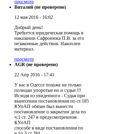
просмотр
Виталий (не проверено)
12 мая 2016 - 16:02
Добрый день!
Требуется юридическая помощь в
наказании Сафронюка П.В. за его
незаконные действия. Накоплен
материал.
просмотр
AGR (не проверено)
22 Апр 2016 - 17:41
У вас в Одессе похоже не только
полицаи упоротые но и судьи !!!
Исходя из увиденного - Судья при
вынесении постановления по ст.185
КУпАП обязан был вынести
постановление о закрытии дела по
ч.1 ст. 247 в предусмотренном
КУпАП
способе в виде постановления по
ч.1п.3 ст.284 .