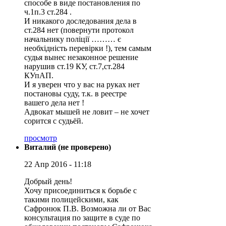
способе в виде постановления по
ч.1п.3 ст.284 .
И никакого доследования дела в
ст.284 нет (повернути протокол
начальнику поліції ……… є
необхідність перевірки !), тем самым
судья вынес незаконное решение
нарушив ст.19 КУ, ст.7,ст.284
КУпАП.
И я уверен что у вас на руках нет
постановы суду, т.к. в реестре
вашего дела нет !
Адвокат мышей не ловит – не хочет
сорится с судьёй.
просмотр
Виталий (не проверено)
22 Апр 2016 - 11:18
Добрый день!
Хочу присоединиться к борьбе с
такими полицейскими, как
Сафронюк П.В. Возможна ли от Вас
консультация по защите в суде по