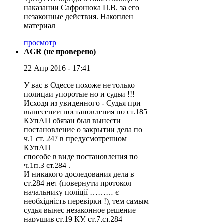
наказании Сафронюка П.В. за его
незаконные действия. Накоплен
материал.
просмотр
AGR (не проверено)
22 Апр 2016 - 17:41
У вас в Одессе похоже не только
полицаи упоротые но и судьи !!!
Исходя из увиденного - Судья при
вынесении постановления по ст.185
КУпАП обязан был вынести
постановление о закрытии дела по
ч.1 ст. 247 в предусмотренном
КУпАП
способе в виде постановления по
ч.1п.3 ст.284 .
И никакого доследования дела в
ст.284 нет (повернути протокол
начальнику поліції ……… є
необхідність перевірки !), тем самым
судья вынес незаконное решение
нарушив ст.19 КУ, ст.7,ст.284