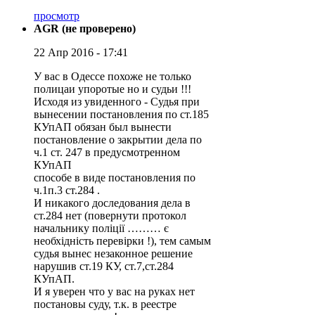
просмотр
AGR (не проверено)
22 Апр 2016 - 17:41
У вас в Одессе похоже не только
полицаи упоротые но и судьи !!!
Исходя из увиденного - Судья при
вынесении постановления по ст.185
КУпАП обязан был вынести
постановление о закрытии дела по
ч.1 ст. 247 в предусмотренном
КУпАП
способе в виде постановления по
ч.1п.3 ст.284 .
И никакого доследования дела в
ст.284 нет (повернути протокол
начальнику поліції ……… є
необхідність перевірки !), тем самым
судья вынес незаконное решение
нарушив ст.19 КУ, ст.7,ст.284
КУпАП.
И я уверен что у вас на руках нет
постановы суду, т.к. в реестре