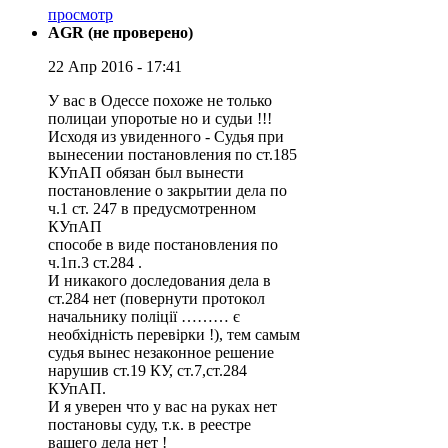
просмотр
AGR (не проверено)
22 Апр 2016 - 17:41
У вас в Одессе похоже не только
полицаи упоротые но и судьи !!!
Исходя из увиденного - Судья при
вынесении постановления по ст.185
КУпАП обязан был вынести
постановление о закрытии дела по
ч.1 ст. 247 в предусмотренном
КУпАП
способе в виде постановления по
ч.1п.3 ст.284 .
И никакого доследования дела в
ст.284 нет (повернути протокол
начальнику поліції ……… є
необхідність перевірки !), тем самым
судья вынес незаконное решение
нарушив ст.19 КУ, ст.7,ст.284
КУпАП.
И я уверен что у вас на руках нет
постановы суду, т.к. в реестре
вашего дела нет !