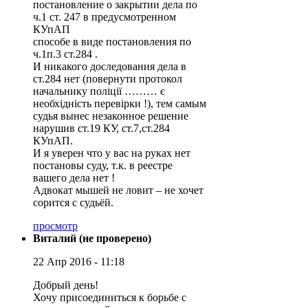
постановление о закрытии дела по
ч.1 ст. 247 в предусмотренном
КУпАП
способе в виде постановления по
ч.1п.3 ст.284 .
И никакого доследования дела в
ст.284 нет (повернути протокол
начальнику поліції ……… є
необхідність перевірки !), тем самым
судья вынес незаконное решение
нарушив ст.19 КУ, ст.7,ст.284
КУпАП.
И я уверен что у вас на руках нет
постановы суду, т.к. в реестре
вашего дела нет !
Адвокат мышей не ловит – не хочет
сорится с судьёй.
просмотр
Виталий (не проверено)
22 Апр 2016 - 11:18
Добрый день!
Хочу присоединиться к борьбе с