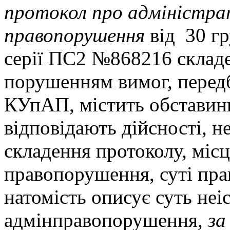
протокол про адміністра
правопорушення
від 30 гр
серії ПС2 №868216 склад
порушенням вимог, передб
КУпАП, містить обставини
відповідають дійсності, н
складення протоколу, міс
правопорушення, суті пр
натомість описує суть не
адмінправопорушення
, за