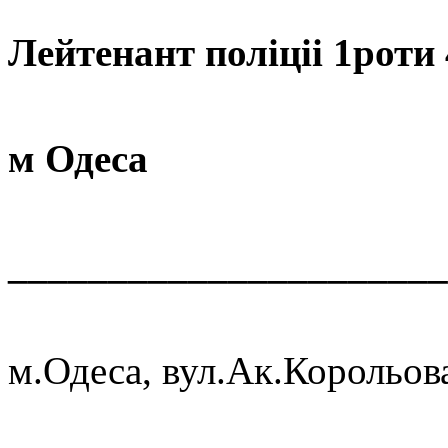
Лейтенант поліціі 1роти
УПП
м Одеса
______________________
650
м.Одеса, вул.Ак.Корольова
Зас