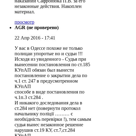
наказании Сафронюка П.В. за его
незаконные действия. Накоплен
материал.
просмотр
AGR (не проверено)
22 Апр 2016 - 17:41
У вас в Одессе похоже не только
полицаи упоротые но и судьи !!!
Исходя из увиденного - Судья при
вынесении постановления по ст.185
КУпАП обязан был вынести
постановление о закрытии дела по
ч.1 ст. 247 в предусмотренном
КУпАП
способе в виде постановления по
ч.1п.3 ст.284 .
И никакого доследования дела в
ст.284 нет (повернути протокол
начальнику поліції ……… є
необхідність перевірки !), тем самым
судья вынес незаконное решение
нарушив ст.19 КУ, ст.7,ст.284
КУпАП.