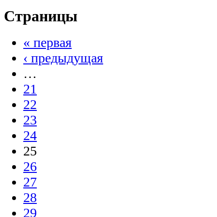
Страницы
« первая
‹ предыдущая
…
21
22
23
24
25
26
27
28
29