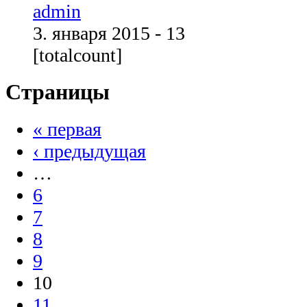
admin
3. января 2015 - 13
[totalcount]
Страницы
« первая
‹ предыдущая
…
6
7
8
9
10
11