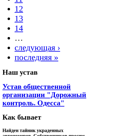
12
13
14
…
следующая ›
последняя »
Наш устав
Устав общественной
организации "Дорожный
контроль. Одесса"
Как бывает
Найден тайник украденных
автономеров. Собственников просим