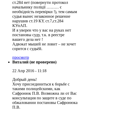
ст.284 нет (повернути протокол
начальнику поліції ……… є
необхідність перевірки !), тем самым
судья вынес незаконное решение
нарушив ст.19 КУ, ст.7,ст.284
КУпАП.
И я уверен что у вас на руках нет
постановы суду, т.к. в реестре
вашего дела нет !
Адвокат мышей не ловит – не хочет
сорится с судьёй.
просмотр
Виталий (не проверено)
22 Апр 2016 - 11:18
Добрый день!
Хочу присоединиться к борьбе с
такими полицейскими, как
Сафронюк П.В. Возможна ли от Вас
консультация по защите в суде по
обжаловании постановы Сафронюка
П.В.