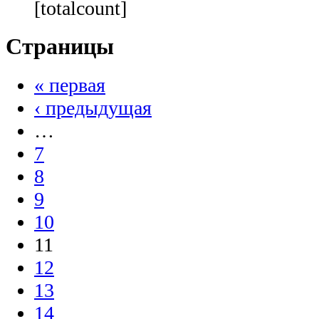
[totalcount]
Страницы
« первая
‹ предыдущая
…
7
8
9
10
11
12
13
14