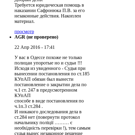
Требуется юридическая помощь в
наказании Сафронюка П.В. за его
незаконные действия. Накоплен
материал.
просмотр
AGR (не проверено)
22 Апр 2016 - 17:41
У вас в Одессе похоже не только
полицаи упоротые но и судьи !!!
Исходя из увиденного - Судья при
вынесении постановления по ст.185
КУпАП обязан был вынести
постановление о закрытии дела по
ч.1 ст. 247 в предусмотренном
КУпАП
способе в виде постановления по
ч.1п.3 ст.284 .
И никакого доследования дела в
ст.284 нет (повернути протокол
начальнику поліції ……… є
необхідність перевірки !), тем самым
судья вынес незаконное решение