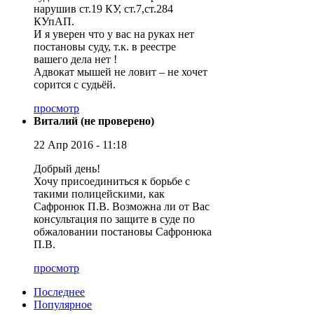
нарушив ст.19 КУ, ст.7,ст.284
КУпАП.
И я уверен что у вас на руках нет
постановы суду, т.к. в реестре
вашего дела нет !
Адвокат мышей не ловит – не хочет
сорится с судьёй.
просмотр
Виталий (не проверено)
22 Апр 2016 - 11:18
Добрый день!
Хочу присоединиться к борьбе с
такими полицейскими, как
Сафронюк П.В. Возможна ли от Вас
консультация по защите в суде по
обжаловании постановы Сафронюка
П.В.
просмотр
Последнее
Популярное