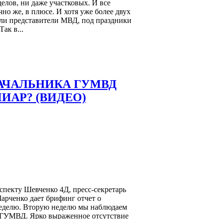
лов, ни даже участковых. И все
чно же, в плюсе. И хотя уже более двух
али представители МВД, под праздники
ак в...
АЧАЛЬНИКА ГУМВД
ИАР? (ВИДЕО)
спекту Шевченко 4Д, пресс-секретарь
рченко дает брифинг отчет о
еделю. Вторую неделю мы наблюдаем
я ГУМВД. Ярко выраженное отсутствие