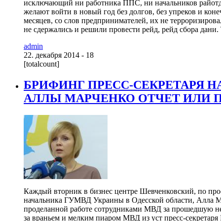
исключающий ни работника ППС, ни начальников райотде
желают войти в новый год без долгов, без упреков и коне
месяцев, со слов предпринимателей, их не терроризиров
не сдержались и решили провести рейд, рейд сбора дани. Т
admin
22. декабря 2014 - 18
[totalcount]
БРИФИНГ ПРЕСС-СЕКРЕТАРЯ Н
АЛЛЫ МАРЧЕНКО ОТЧЕТ ИЛИ П
Каждый вторник в бизнес центре Шевченковский, по про
начальника ГУМВД Украины в Одесской области, Алла Ма
проделанной работе сотрудниками МВД за прошедшую н
за враньем и мелким пиаром МВД из уст пресс-секретар