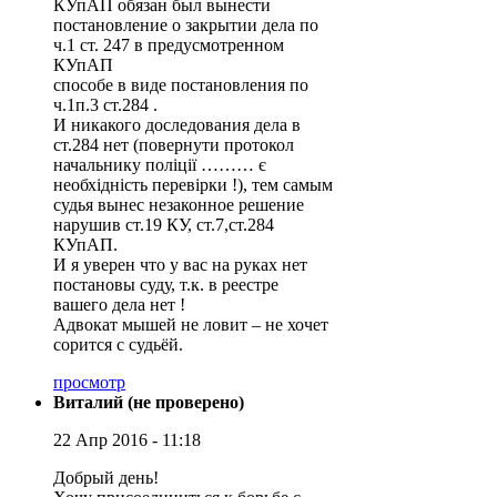
КУпАП обязан был вынести
постановление о закрытии дела по
ч.1 ст. 247 в предусмотренном
КУпАП
способе в виде постановления по
ч.1п.3 ст.284 .
И никакого доследования дела в
ст.284 нет (повернути протокол
начальнику поліції ……… є
необхідність перевірки !), тем самым
судья вынес незаконное решение
нарушив ст.19 КУ, ст.7,ст.284
КУпАП.
И я уверен что у вас на руках нет
постановы суду, т.к. в реестре
вашего дела нет !
Адвокат мышей не ловит – не хочет
сорится с судьёй.
просмотр
Виталий (не проверено)
22 Апр 2016 - 11:18
Добрый день!