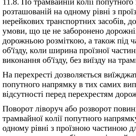
11.8. По трамвайній колії попутного
розташованій на одному рівні з про
нерейкових транспортних засобів, до
умови, що це не заборонено дорожн
дорожньою розміткою, а також під ч
об'їзду, коли ширина проїзної части
виконання об'їзду, без виїзду на тра
На перехресті дозволяється виїжджа
попутного напрямку в тих самих вип
відсутності перед перехрестям дорожн
Поворот ліворуч або розворот повин
трамвайної колії попутного напрямк
одному рівні з проїзною частиною д