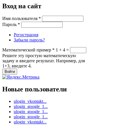
Вход на сайт
Имя пользователя
*
Пароль
*
Регистрация
Забыли пароль?
Математический пример
*
1 + 4 =
Решите эту простую математическую
задачу и введите результат. Например, для
1+3, введите 4.
Новые пользователи
ulogin_vkontakt...
ulogin_google_1...
ulogin_google_1...
ulogin_google_1...
ulogin_vkontakt...