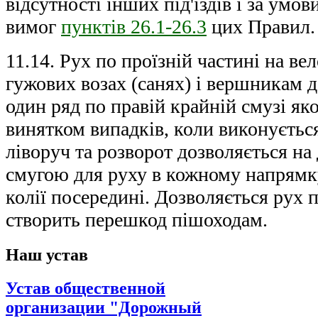
відсутності інших під'їздів і за умо
вимог
пунктів 26.1-26.3
цих Правил.
11.14. Рух по проїзній частині на ве
гужових возах (санях) і вершникам 
один ряд по правій крайній смузі як
винятком випадків, коли виконується
ліворуч та розворот дозволяється на
смугою для руху в кожному напрямку
колії посередині. Дозволяється рух 
створить перешкод пішоходам.
Наш устав
Устав общественной
организации "Дорожный