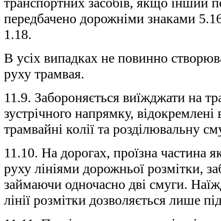
транспортних засобів, якщо інший п
передбачено дорожніми знаками 5.16
1.18.
В усіх випадках не повинно створюв
руху трамвая.
11.9. Забороняється виїжджати на т
зустрічного напрямку, відокремлені 
трамвайні колії та розділювальну см
11.10. На дорогах, проїзна частина я
руху лініями дорожньої розмітки, за
займаючи одночасно дві смуги. Наїж
лінії розмітки дозволяється лише пі