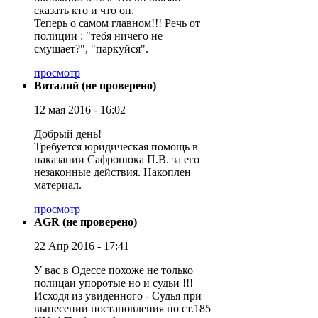
сказать кто и что он.
Теперь о самом главном!!! Речь от
полиции : "тебя ничего не
смущает?", "паркуйся".
просмотр
Виталий (не проверено)
12 мая 2016 - 16:02
Добрый день!
Требуется юридическая помощь в
наказании Сафронюка П.В. за его
незаконные действия. Накоплен
материал.
просмотр
AGR (не проверено)
22 Апр 2016 - 17:41
У вас в Одессе похоже не только
полицаи упоротые но и судьи !!!
Исходя из увиденного - Судья при
вынесении постановления по ст.185