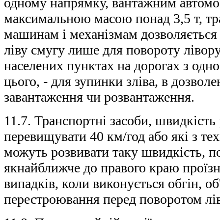
одному напрямку, вантажним автомо
максимальною масою понад 3,5 т, т
машинам і механізмам дозволяється
ліву смугу лише для повороту ліворуч
населених пунктах на дорогах з одн
цього, - для зупинки зліва, в дозвол
завантаження чи розвантаження.
11.7. Транспортні засоби, швидкість
перевищувати 40 км/год або які з те
можуть розвивати таку швидкість, п
якнайближче до правого краю проїзн
випадків, коли виконується обгін, об'
перестроювання перед поворотом лі