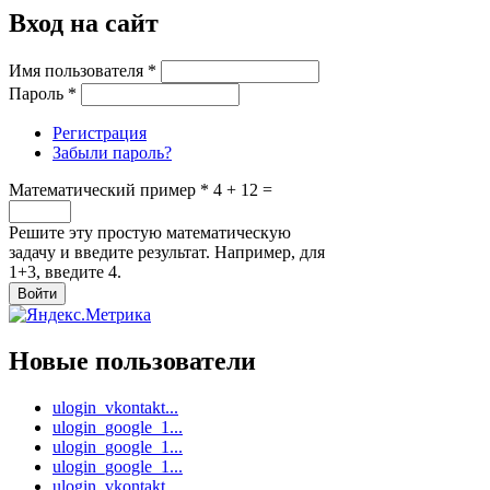
Вход на сайт
Имя пользователя
*
Пароль
*
Регистрация
Забыли пароль?
Математический пример
*
4 + 12 =
Решите эту простую математическую
задачу и введите результат. Например, для
1+3, введите 4.
Новые пользователи
ulogin_vkontakt...
ulogin_google_1...
ulogin_google_1...
ulogin_google_1...
ulogin_vkontakt...