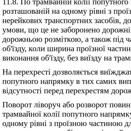
11.8. По трамвайній колії попутного
розташованій на одному рівні з про
нерейкових транспортних засобів, до
умови, що це не заборонено дорожн
дорожньою розміткою, а також під ч
об'їзду, коли ширина проїзної части
виконання об'їзду, без виїзду на тра
На перехресті дозволяється виїжджа
попутного напрямку в тих самих вип
відсутності перед перехрестям дорожн
Поворот ліворуч або розворот повин
трамвайної колії попутного напрямк
одному рівні з проїзною частиною д