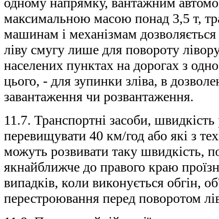
одному напрямку, вантажним автомо
максимальною масою понад 3,5 т, т
машинам і механізмам дозволяється
ліву смугу лише для повороту ліворуч
населених пунктах на дорогах з одн
цього, - для зупинки зліва, в дозвол
завантаження чи розвантаження.
11.7. Транспортні засоби, швидкість
перевищувати 40 км/год або які з те
можуть розвивати таку швидкість, п
якнайближче до правого краю проїзн
випадків, коли виконується обгін, об'
перестроювання перед поворотом лі