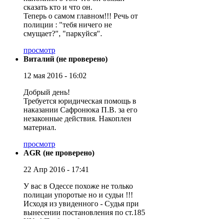
сказать кто и что он.
Теперь о самом главном!!! Речь от
полиции : "тебя ничего не
смущает?", "паркуйся".
просмотр
Виталий (не проверено)
12 мая 2016 - 16:02
Добрый день!
Требуется юридическая помощь в
наказании Сафронюка П.В. за его
незаконные действия. Накоплен
материал.
просмотр
AGR (не проверено)
22 Апр 2016 - 17:41
У вас в Одессе похоже не только
полицаи упоротые но и судьи !!!
Исходя из увиденного - Судья при
вынесении постановления по ст.185