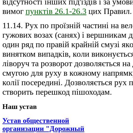
відсутності інших під'їздів і за умо
вимог
пунктів 26.1-26.3
цих Правил.
11.14. Рух по проїзній частині на ве
гужових возах (санях) і вершникам 
один ряд по правій крайній смузі як
винятком випадків, коли виконується
ліворуч та розворот дозволяється на
смугою для руху в кожному напрямку
колії посередині. Дозволяється рух 
створить перешкод пішоходам.
Наш устав
Устав общественной
организации "Дорожный