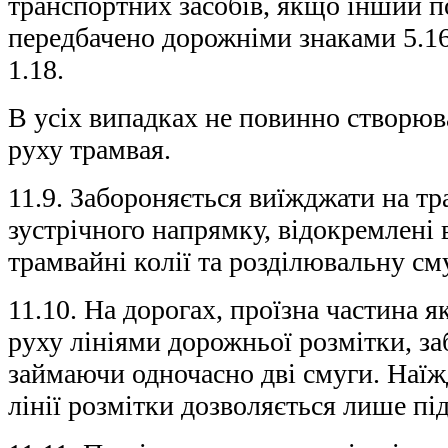
транспортних засобів, якщо інший п
передбачено дорожніми знаками 5.16
1.18.
В усіх випадках не повинно створюв
руху трамвая.
11.9. Забороняється виїжджати на т
зустрічного напрямку, відокремлені 
трамвайні колії та розділювальну см
11.10. На дорогах, проїзна частина я
руху лініями дорожньої розмітки, за
займаючи одночасно дві смуги. Наїж
лінії розмітки дозволяється лише пі