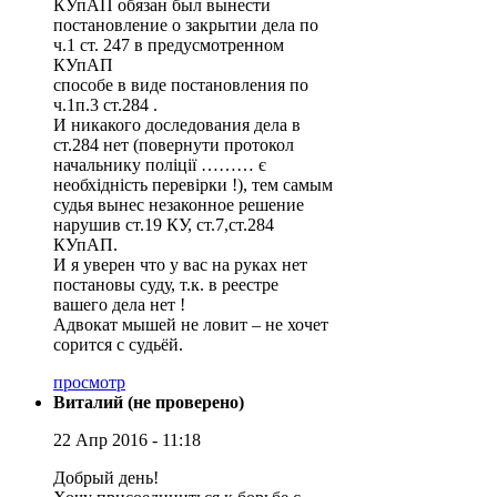
КУпАП обязан был вынести
постановление о закрытии дела по
ч.1 ст. 247 в предусмотренном
КУпАП
способе в виде постановления по
ч.1п.3 ст.284 .
И никакого доследования дела в
ст.284 нет (повернути протокол
начальнику поліції ……… є
необхідність перевірки !), тем самым
судья вынес незаконное решение
нарушив ст.19 КУ, ст.7,ст.284
КУпАП.
И я уверен что у вас на руках нет
постановы суду, т.к. в реестре
вашего дела нет !
Адвокат мышей не ловит – не хочет
сорится с судьёй.
просмотр
Виталий (не проверено)
22 Апр 2016 - 11:18
Добрый день!