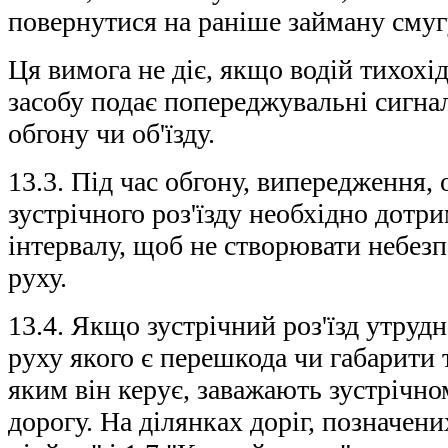
повернутися на раніше займану смуг
Ця вимога не діє, якщо водій тихохі
засобу подає попереджувальні сигна
обгону чи об'їзду.
13.3. Під час обгону, випередження, 
зустрічного роз'їзду необхідно дотр
інтервалу, щоб не створювати небез
руху.
13.4. Якщо зустрічний роз'їзд утрудн
руху якого є перешкода чи габарити 
яким він керує, заважають зустрічно
дорогу. На ділянках доріг, позначен