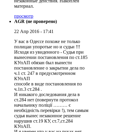
незаконные действия. Накоплен
материал.
просмотр
AGR (не проверено)
22 Апр 2016 - 17:41
У вас в Одессе похоже не только
полицаи упоротые но и судьи !!!
Исходя из увиденного - Судья при
вынесении постановления по ст.185
КУпАП обязан был вынести
постановление о закрытии дела по
ч.1 ст. 247 в предусмотренном
КУпАП
способе в виде постановления по
ч.1п.3 ст.284 .
И никакого доследования дела в
ст.284 нет (повернути протокол
начальнику поліції ……… є
необхідність перевірки !), тем самым
судья вынес незаконное решение
нарушив ст.19 КУ, ст.7,ст.284
КУпАП.
И я уверен что у вас на руках нет