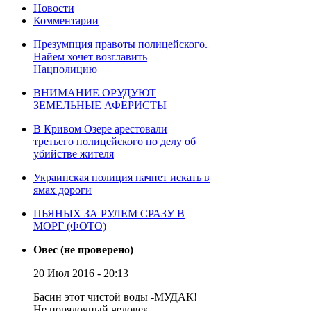
Новости
Комментарии
Презумпция правоты полицейского.
Найем хочет возглавить
Нацполицию
ВНИМАНИЕ ОРУДУЮТ
ЗЕМЕЛЬНЫЕ АФЕРИСТЫ
В Кривом Озере арестовали
третьего полицейского по делу об
убийстве жителя
Украинская полиция начнет искать в
ямах дороги
ПЬЯНЫХ ЗА РУЛЕМ СРАЗУ В
МОРГ (ФОТО)
Овес (не проверено)
20 Июл 2016 - 20:13
Басин этот чистой воды -МУДАК!
Не порядочный человек