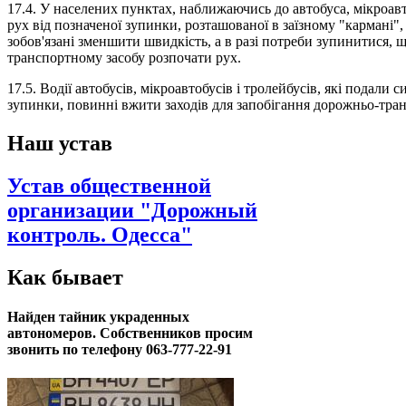
17.4. У населених пунктах, наближаючись до автобуса, мікроав
рух від позначеної зупинки, розташованої в заїзному "кармані",
зобов'язані зменшити швидкість, а в разі потреби зупинитися,
транспортному засобу розпочати рух.
17.5. Водії автобусів, мікроавтобусів і тролейбусів, які подали 
зупинки, повинні вжити заходів для запобігання дорожньо-тран
Наш устав
Устав общественной
организации "Дорожный
контроль. Одесса"
Как бывает
Найден тайник украденных
автономеров. Собственников просим
звонить по телефону 063-777-22-91