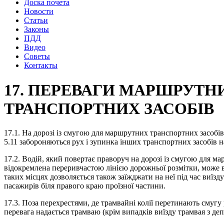
Доска почета
Новости
Статьи
Законы
ПДД
Видео
Советы
Контакты
17. ПЕРЕВАГИ МАРШРУТН
ТРАНСПОРТНИХ ЗАСОБІВ
17.1. На дорозі із смугою для маршрутних транспортних засобів
5.11 забороняються рух і зупинка інших транспортних засобів на
17.2. Водій, який повертає праворуч на дорозі із смугою для м
відокремлена переривчастою лінією дорожньої розмітки, може в
таких місцях дозволяється також заїжджати на неї під час виїзд
пасажирів біля правого краю проїзної частини.
17.3. Поза перехрестями, де трамвайні колії перетинають смугу
перевага надається трамваю (крім випадків виїзду трамвая з деп