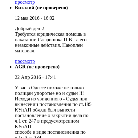
просмотр
Виталий (не проверено)
12 мая 2016 - 16:02
Добрый день!
Требуется юридическая помощь в
наказании Сафронюка П.В. за его
незаконные действия. Накоплен
материал.
просмотр
AGR (не проверено)
22 Апр 2016 - 17:41
У вас в Одессе похоже не только
полицаи упоротые но и судьи !!!
Исходя из увиденного - Судья при
вынесении постановления по ст.185
КУпАП обязан был вынести
постановление о закрытии дела по
ч.1 ст. 247 в предусмотренном
КУпАП
способе в виде постановления по
ч.1п.3 ст.284 .