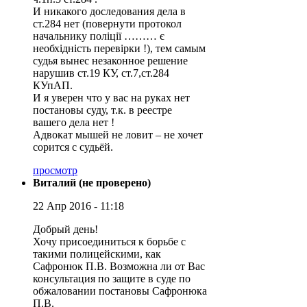
И никакого доследования дела в
ст.284 нет (повернути протокол
начальнику поліції ……… є
необхідність перевірки !), тем самым
судья вынес незаконное решение
нарушив ст.19 КУ, ст.7,ст.284
КУпАП.
И я уверен что у вас на руках нет
постановы суду, т.к. в реестре
вашего дела нет !
Адвокат мышей не ловит – не хочет
сорится с судьёй.
просмотр
Виталий (не проверено)
22 Апр 2016 - 11:18
Добрый день!
Хочу присоединиться к борьбе с
такими полицейскими, как
Сафронюк П.В. Возможна ли от Вас
консультация по защите в суде по
обжаловании постановы Сафронюка
П.В.