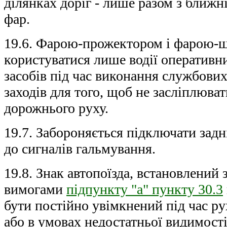
ділянках доріг - лише разом з ближн
фар.
19.6. Фарою-прожектором і фарою-
користуватися лише водії оперативн
засобів під час виконання службови
заходів для того, щоб не засліплюва
дорожнього руху.
19.7. Забороняється підключати задн
до сигналів гальмування.
19.8. Знак автопоїзда, встановлений з
вимогами
підпункту "а" пункту 30.3
бути постійно увімкнений під час ру
або в умовах недостатньої видимості