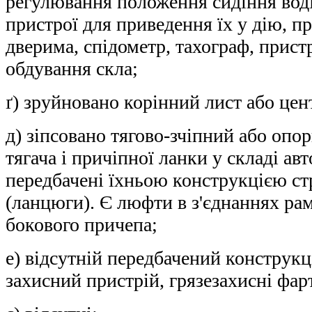
регулювання положення сидіння водія
пристрої для приведення їх у дію, п
дверима, спідометр, тахограф, пристр
обдування скла;
ґ) зруйновано корінний лист або цен
д) зіпсовано тягово-зчіпний або опо
тягача і причіпної ланки у складі авт
передбачені їхньою конструкцією ст
(ланцюги). Є люфти в з'єднаннях ра
бокового причепа;
е) відсутній передбачений конструкц
захисний пристрій, грязезахисні фар