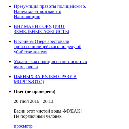
Презумпция правоты полицейского.
Найем хочет возглавить
Нацполицию
ВНИМАНИЕ ОРУДУЮТ
ЗЕМЕЛЬНЫЕ АФЕРИСТЫ
В Кривом Озере арестовали
третьего полицейского по делу об
убийстве жителя
Украинская полиция начнет искать в
ямах дороги
ПЬЯНЫХ ЗА РУЛЕМ СРАЗУ В
МОРГ (ФОТО)
Овес (не проверено)
20 Июл 2016 - 20:13
Басин этот чистой воды -МУДАК!
Не порядочный человек
просмотр