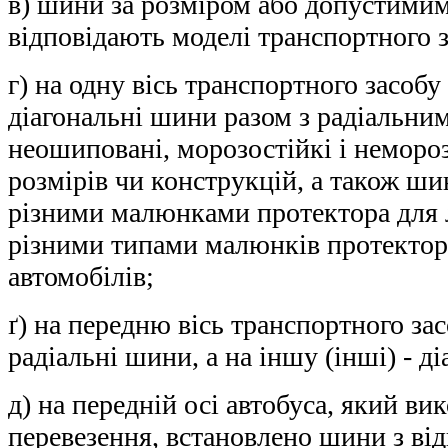
в) шини за розміром або допустими
відповідають моделі транспортного з
г) на одну вісь транспортного засобу
діагональні шини разом з радіальним
неошиповані, морозостійкі і неморо
розмірів чи конструкцій, а також ши
різними малюнками протектора для л
різними типами малюнків протектор
автомобілів;
ґ) на передню вісь транспортного за
радіальні шини, а на іншу (інші) - ді
д) на передній осі автобуса, який ви
перевезення, встановлено шини з ві