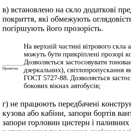
в) встановлено на скло додаткові пр
покриття, які обмежують оглядовість 
погіршують його прозорість.
На верхній частині вітрового скла а
можуть бути прикріплені прозорі ко
Дозволяється застосовувати тонован
__________
Примітка.
дзеркальних), світлопропускання я
ГОСТ 5727-88. Дозволяється застос
бокових вікнах автобусів;
г) не працюють передбачені констру
кузова або кабіни, запори бортів ва
запори горловин цистерн і паливних 