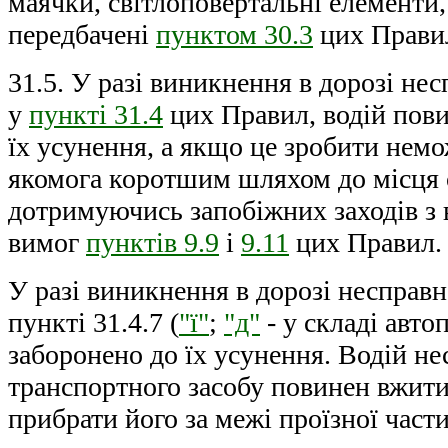
маячки, світлоповертальні елементи,
передбачені
пунктом 30.3
цих Прави
31.5. У разі виникнення в дорозі не
у
пункті 31.4
цих Правил, водій пови
їх усунення, а якщо це зробити немо
якомога коротшим шляхом до місця 
дотримуючись запобіжних заходів з
вимог
пунктів 9.9
і
9.11
цих Правил.
У разі виникнення в дорозі несправн
пункті 31.4.7 (
"ї"
;
"д"
- у складі авто
заборонено до їх усунення. Водій не
транспортного засобу повинен вжити 
прибрати його за межі проїзної част