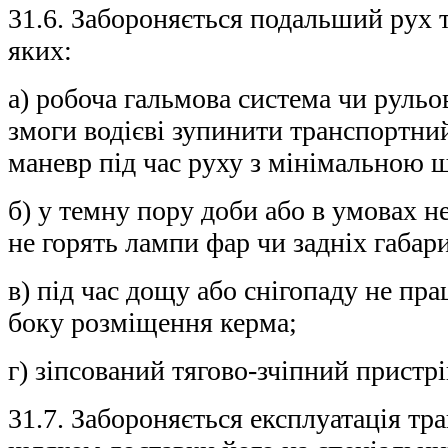
31.6. Забороняється подальший рух т
яких:
а) робоча гальмова система чи рульо
змоги водієві зупинити транспортний
маневр під час руху з мінімальною 
б) у темну пору доби або в умовах н
не горять лампи фар чи задніх габари
в) під час дощу або снігопаду не пр
боку розміщення керма;
г) зіпсований тягово-зчіпний пристрі
31.7. Забороняється експлуатація тр