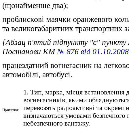
(щонайменше два);
проблискові маячки оранжевого коль
та великогабаритних транспортних з
{Абзац п'ятий підпункту "є" пункту 3
Постанови КМ
№ 876 від 01.10.2008
працездатний вогнегасник на легков
автомобілі, автобусі.
1. Тип, марка, місця встановлення д
вогнегасників, якими обладнуються
__________
перевозять радіоактивні та окремі 
Примітки:
визначаються умовами безпечного 
небезпечного вантажу.