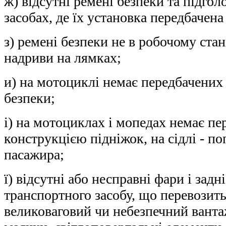
ж) відсутні ремені безпеки та підго
засобах, де їх установка передбачен
з) ремені безпеки не в робочому ста
надриви на лямках;
и) на мотоциклі немає передбачених
безпеки;
і) на мотоциклах і мопедах немає п
конструкцією підніжок, на сідлі - п
пасажира;
ї) відсутні або несправні фари і задні
транспортного засобу, що перевозит
великоваговий чи небезпечний ванта