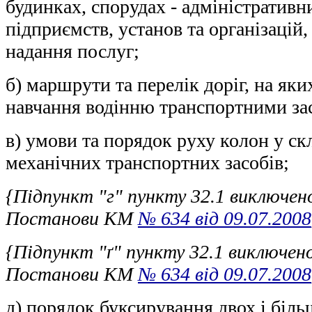
будинках, спорудах - адміністратив
підприємств, установ та організацій, 
надання послуг;
б) маршрути та перелік доріг, на як
навчання водінню транспортними за
в) умови та порядок руху колон у ск
механічних транспортних засобів;
{Підпункт "г" пункту 32.1 виключен
Постанови КМ
№ 634 від 09.07.2008
{Підпункт "ґ" пункту 32.1 виключено
Постанови КМ
№ 634 від 09.07.2008
д) порядок буксирування двох і біл