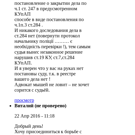
постановление о закрытии дела по
ч.1 ст. 247 в предусмотренном
КУпАП
способе в виде постановления по
ч.1п.3 ст.284 .
И никакого доследования дела в
ст.284 нет (повернути протокол
начальнику поліції ……… є
необхідність перевірки !), тем самым
судья вынес незаконное решение
нарушив ст.19 КУ, ст.7,ст.284
КУпАП.
И я уверен что у вас на руках нет
постановы суду, т.к. в реестре
вашего дела нет !
Адвокат мышей не ловит – не хочет
сорится с судьёй.
просмотр
Виталий (не проверено)
22 Апр 2016 - 11:18
Добрый день!
Хочу присоединиться к борьбе с