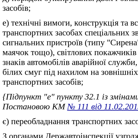
засобів;
е) технічні вимоги, конструкція та в
транспортних засобах спеціальних зв
сигнальних пристроїв (типу "Сирена
маячок тощо), світлових покажчиків
знаків автомобілів аварійної служби
білих смуг під нахилом на зовнішні
транспортних засобів;
{Підпункт "е" пункту 32.1 із змінами
Постановою КМ
№ 111 від 11.02.20
є) переобладнання транспортних засо
З органами Державтоінспекції узгод