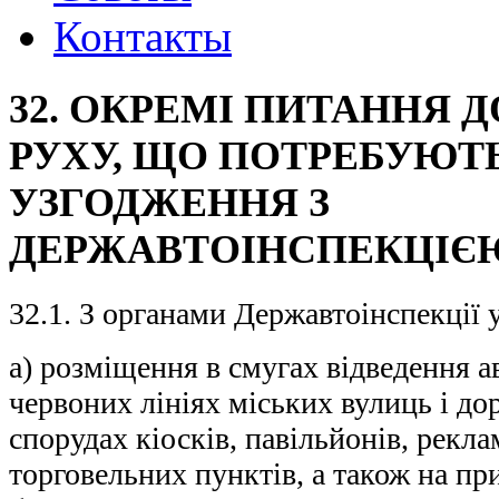
Контакты
32. ОКРЕМІ ПИТАННЯ
РУХУ, ЩО ПОТРЕБУЮТ
УЗГОДЖЕННЯ З
ДЕРЖАВТОІНСПЕКЦІЄ
32.1. З органами Державтоінспекції
а) розміщення в смугах відведення а
червоних лініях міських вулиць і до
спорудах кіосків, павільйонів, рекл
торговельних пунктів, а також на пр