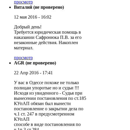
просмотр
Виталий (не проверено)
12 мая 2016 - 16:02
Добрый день!
Требуется юридическая помощь в
наказании Сафронюка П.В. за его
незаконные действия. Накоплен
материал.
просмотр
AGR (не проверено)
22 Апр 2016 - 17:41
У вас в Одессе похоже не только
полицаи упоротые но и судьи !!!
Исходя из увиденного - Судья при
вынесении постановления по ст.185
КУпАП обязан был вынести
постановление о закрытии дела по
ч.1 ст. 247 в предусмотренном
КУпАП
способе в виде постановления по
ч.1п.3 ст.284 .