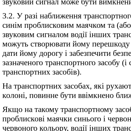
звуковий сигнал може бути вимкнен
3.2. У разі наближення транспортног
синім проблисковим маячком та (або
звуковим сигналом водії інших транс
можуть створювати йому перешкоду д
дати йому дорогу і забезпечити без
зазначеного транспортного засобу (
транспортних засобів).
На транспортних засобах, які рухаю
колоні, повинне бути ввімкнено ближ
Якщо на такому транспортному засо
проблискові маячки синього і черво
червоного кольору, водії інших тран