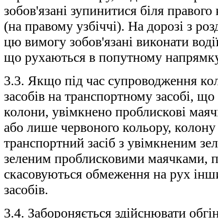
зобов'язані зупинитися біля правого
(на правому узбіччі). На дорозі з р
цю вимогу зобов'язані виконати воді
що рухаються в попутному напрямку
3.3. Якщо під час супроводження ко
засобів на транспортному засобі, що
колони, увімкнено проблискові маяч
або лише червоного кольору, колону
транспортний засіб з увімкненим зел
зеленим проблисковими маячками, пі
скасовуються обмеження на рух інш
засобів.
3.4. Забороняється здійснювати обгі