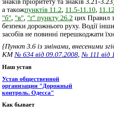
знаків пріоритету та знаків 3.21-3.2
а також
пунктів 11.2
,
11.5-11.10
,
11.1
"б"
,
"в"
,
"ґ" пункту 26.2
цих Правил з
безпеки дорожнього руху. Водії інш
засобів не повинні перешкоджати їхн
{Пункт 3.6 із змінами, внесеними з
КМ
№ 634 від 09.07.2008
,
№ 111 від 
Наш устав
Устав общественной
организации "Дорожный
контроль. Одесса"
Как бывает