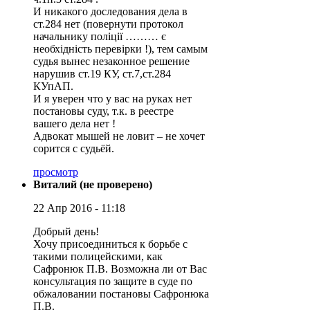
И никакого доследования дела в
ст.284 нет (повернути протокол
начальнику поліції ……… є
необхідність перевірки !), тем самым
судья вынес незаконное решение
нарушив ст.19 КУ, ст.7,ст.284
КУпАП.
И я уверен что у вас на руках нет
постановы суду, т.к. в реестре
вашего дела нет !
Адвокат мышей не ловит – не хочет
сорится с судьёй.
просмотр
Виталий (не проверено)
22 Апр 2016 - 11:18
Добрый день!
Хочу присоединиться к борьбе с
такими полицейскими, как
Сафронюк П.В. Возможна ли от Вас
консультация по защите в суде по
обжаловании постановы Сафронюка
П.В.