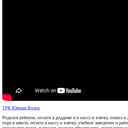
ТРК Южная Волна
Родился ребенок, оплати в роддоме и в кассу и взятку, пошел в 
пора в школу, оплати в кассу и взятку, учебное заведение и ра
отдали при родах, в школах скудное образование, основанное н