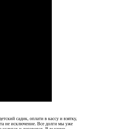
детский садик, оплати в кассу и взятку,
бота не исключение. Все долги мы уже
а услугах и договорах. В высших