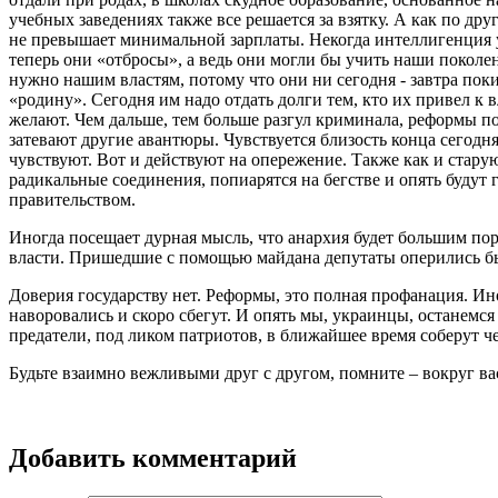
учебных заведениях также все решается за взятку. А как по др
не превышает минимальной зарплаты. Некогда интеллигенция у
теперь они «отбросы», а ведь они могли бы учить наши поколен
нужно нашим властям, потому что они ни сегодня - завтра пок
«родину». Сегодня им надо отдать долги тем, кто их привел к в
желают. Чем дальше, тем больше разгул криминала, реформы по
затевают другие авантюры. Чувствуется близость конца сегодн
чувствуют. Вот и действуют на опережение. Также как и стару
радикальные соединения, попиарятся на бегстве и опять будут 
правительством.
Иногда посещает дурная мысль, что анархия будет большим по
власти. Пришедшие с помощью майдана депутаты оперились бы
Доверия государству нет. Реформы, это полная профанация. 
наворовались и скоро сбегут. И опять мы, украинцы, останемс
предатели, под ликом патриотов, в ближайшее время соберут ч
Будьте взаимно вежливыми друг с другом, помните – вокруг в
Добавить комментарий