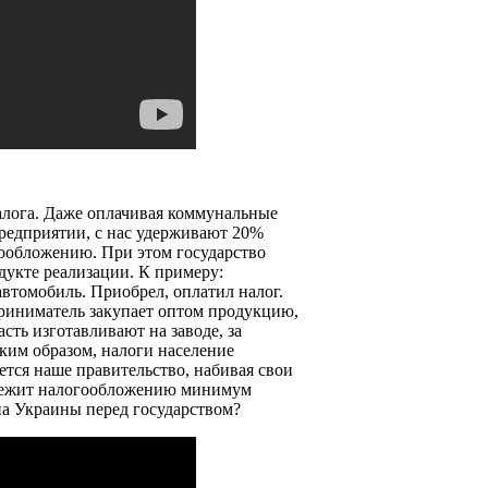
налога. Даже оплачивая коммунальные
предприятии, с нас удерживают 20%
гообложению. При этом государство
дукте реализации. К примеру:
автомобиль. Приобрел, оплатил налог.
приниматель закупает оптом продукцию,
сть изготавливают на заводе, за
ким образом, налоги население
ется наше правительство, набивая свои
одлежит налогообложению минимум
на Украины перед государством?