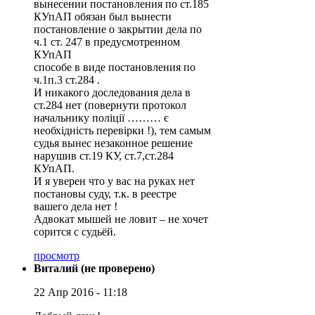
вынесении постановления по ст.185
КУпАП обязан был вынести
постановление о закрытии дела по
ч.1 ст. 247 в предусмотренном
КУпАП
способе в виде постановления по
ч.1п.3 ст.284 .
И никакого доследования дела в
ст.284 нет (повернути протокол
начальнику поліції ……… є
необхідність перевірки !), тем самым
судья вынес незаконное решение
нарушив ст.19 КУ, ст.7,ст.284
КУпАП.
И я уверен что у вас на руках нет
постановы суду, т.к. в реестре
вашего дела нет !
Адвокат мышей не ловит – не хочет
сорится с судьёй.
просмотр
Виталий (не проверено)
22 Апр 2016 - 11:18