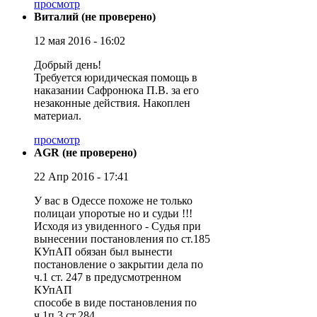
просмотр
Виталий (не проверено)
12 мая 2016 - 16:02
Добрый день!
Требуется юридическая помощь в
наказании Сафронюка П.В. за его
незаконные действия. Накоплен
материал.
просмотр
AGR (не проверено)
22 Апр 2016 - 17:41
У вас в Одессе похоже не только
полицаи упоротые но и судьи !!!
Исходя из увиденного - Судья при
вынесении постановления по ст.185
КУпАП обязан был вынести
постановление о закрытии дела по
ч.1 ст. 247 в предусмотренном
КУпАП
способе в виде постановления по
ч.1п.3 ст.284 .