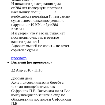
И никакого доследования дела в
ст.284 нет (повернути протокол
начальнику поліції ……… є
необхідність перевірки !), тем самым
судья вынес незаконное решение
нарушив ст.19 КУ, ст.7,ст.284
КУпАП.
И я уверен что у вас на руках нет
постановы суду, т.к. в реестре
вашего дела нет !
Адвокат мышей не ловит – не хочет
сорится с судьёй.
просмотр
Виталий (не проверено)
22 Апр 2016 - 11:18
Добрый день!
Хочу присоединиться к борьбе с
такими полицейскими, как
Сафронюк П.В. Возможна ли от Вас
консультация по защите в суде по
обжаловании постановы Сафронюка
П.В.