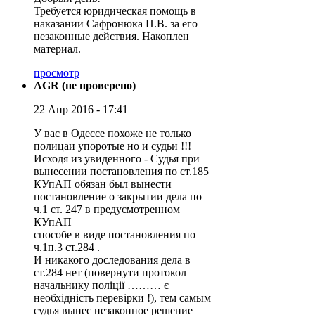
Требуется юридическая помощь в
наказании Сафронюка П.В. за его
незаконные действия. Накоплен
материал.
просмотр
AGR (не проверено)
22 Апр 2016 - 17:41
У вас в Одессе похоже не только
полицаи упоротые но и судьи !!!
Исходя из увиденного - Судья при
вынесении постановления по ст.185
КУпАП обязан был вынести
постановление о закрытии дела по
ч.1 ст. 247 в предусмотренном
КУпАП
способе в виде постановления по
ч.1п.3 ст.284 .
И никакого доследования дела в
ст.284 нет (повернути протокол
начальнику поліції ……… є
необхідність перевірки !), тем самым
судья вынес незаконное решение