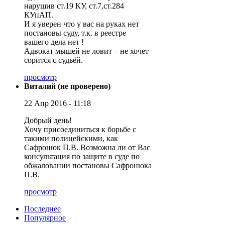
нарушив ст.19 КУ, ст.7,ст.284
КУпАП.
И я уверен что у вас на руках нет
постановы суду, т.к. в реестре
вашего дела нет !
Адвокат мышей не ловит – не хочет
сорится с судьёй.
просмотр
Виталий (не проверено)
22 Апр 2016 - 11:18
Добрый день!
Хочу присоединиться к борьбе с
такими полицейскими, как
Сафронюк П.В. Возможна ли от Вас
консультация по защите в суде по
обжаловании постановы Сафронюка
П.В.
просмотр
Последнее
Популярное