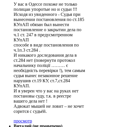
У вас в Одессе похоже не только
полицаи упоротые но и судьи !!!
Исходя из увиденного - Судья при
вынесении постановления по ст.185
КУпАП обязан был вынести
постановление о закрытии дела по
ч.1 ст. 247 в предусмотренном
КУпАП
способе в виде постановления по
ч.1п.3 ст.284 .
И никакого доследования дела в
ст.284 нет (повернути протокол
начальнику поліції ……… є
необхідність перевірки !), тем самым
судья вынес незаконное решение
нарушив ст.19 КУ, ст.7,ст.284
КУпАП.
И я уверен что у вас на руках нет
постановы суду, т.к. в реестре
вашего дела нет !
Адвокат мышей не ловит – не хочет
сорится с судьёй.
просмотр
Виталий (не проверено)