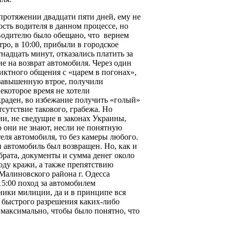
протяжении двадцати пяти дней, ему не
сть водителя в данном процессе, но
 Водителю было обещано, что вернем
тро, в 10:00, прибыли в городское
надцать минут, отказались платить за
е на возврат автомобиля. Через один
иктного общения с «царем в погонах»,
завышенную втрое, получили
екоторое время не хотели
краден, во избежание получить «голый»
сутствие такового, грабежа. Но
и, не сведущие в законах Украины,
 они не знают, несли не понятную
теля автомобиля, то без камеры любого.
 автомобиль был возвращен. Но, как и
брата, документы и сумма денег около
оду кражи, а также препятствию
Малиновского района г. Одесса
15:00 поход за автомобилем
ники милиции, да и в принципе вся
я быстрого разрешения каких-либо
 максимально, чтобы было понятно, что