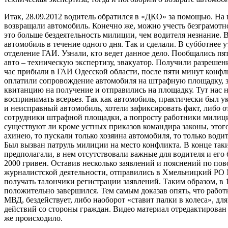
Итак, 28.09.2012 водитель обратился в «ДКО» за помощью. На 
возвращали автомобиль. Конечно же, можно учесть безграмотно
это больше бездеятельность милиции, чем водителя незнание.
автомобиль в течение одного дня. Так и сделали. В субботнее у
отделение ГАИ. Узнали, кто ведет данное дело. Пообщались пят
авто – техническую экспертизу, эвакуатор. Получили разрешени
час прибыли в ГАИ Одесской области, после пяти минут конфл
оплатили сопровождение автомобиля на штрафную площадку, 
квитанцию на получение и отправились на площадку. Тут нас н
воспринимать всерьез. Так как автомобиль, практически был у
и неисправный автомобиль, хотели зафиксировать факт, либо от
сотрудники штрафной площадки, а попросту работники милици
существуют ли кроме устных приказов командира законы, этого
ахинею, то пускали только хозяина автомобиля, то только води
Был вызван патруль милиции на место конфликта. В конце таки
предполагали, в нем отсутствовали важные для водителя и его 
2000 гривен. Оставив несколько заявлений и пояснений по пов
журналистской деятельности, отправились в Хмельницкий РО 
получать талончики регистрации заявлений. Таким образом, в 
положительно завершился. Тем самым доказав опять, что работ
МВД, бездействует, либо наоборот «ставит палки в колеса», дл
действий со стороны граждан. Видео материал отредактирован
же происходило.