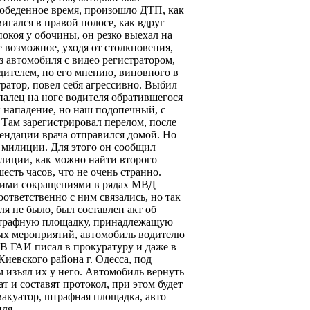
 обеденное время, произошло ДТП, как
игался в правой полосе, как вдруг
окоя у обочины, он резко выехал на
 возможное, уходя от столкновения,
з автомобиля с видео регистратором,
дителем, по его мнению, виновного в
ратор, повел себя агрессивно. Выбил
 палец на ноге водителя обратившегося
 нападение, но наш подопечный, с
 Там зарегистрировал перелом, после
ендации врача отправился домой. Но
я милиции. Для этого он сообщил
лиции, как можно найти второго
сть часов, что не очень странно.
дними сокращениями в рядах МВД
ответственно с ним связались, но так
я не было, был составлен акт об
 штрафную площадку, принадлежащую
ых мероприятий, автомобиль водителю
 В ГАИ писал в прокуратуру и даже в
иевского района г. Одесса, под
 изъял их у него. Автомобиль вернуть
ат и составят протокол, при этом будет
вакуатор, штрафная площадка, авто –
иля.