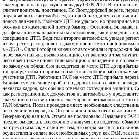
эвакуирован на штрафную площадку 03.09.2012. В этот день, в
считает водитель, подставное. По Люстдорфской дороге, передв
поравнявшись с автомобилем, который находился в состоянии п
полосу движения. Избежать ДТП не удалось, но предприняв все
все-таки по касательной протер бампер. Остановился, вышел и
для фиксации как царапины на автомобиле, так и общения с во
совершении ДТП. Водитель второго автомобиля, увидев регист
из рук регистратор, полез в драку, в процессе которой поломал
в «ДКО». Силой отобрал ключи от автомобиля и продолжил бы
переломом пальца, вызвав милицию, отправился в травмпункт.
чего врачи также оповестили милицию о нападении и по реком
по закону он обязан был находиться на месте ДТП до прибыти
товарищу, чтобы то прибыл на место и сообщил работникам ми
участника ДТП. Работники ГАИ на место ДТП прибыли через ше
Видимо сумасшедшие пробки на дорогах или в связи с после
нехватка кадров, как обычно отвечают сотрудники милиции. Со
как регистрационных документов на автомобиль у представител
эвакуации и соответственно эвакуирован автомобиль на 7-ю
ГАИ области. После проведения всех необходимых следственн
не спешили возвращать. Он составил и подал несколько писем.
Генеральную написал. Ответа не последовало. Начальник ГАИ К
предлогом сделать ксерокопию с документов водителя, обманом
наотрез отказался, мотивируя тем, что когда выяснят, кто винов
осуществлена оплата всех необходимых услуг, как ГАИ, так и э
техническая экспертиза, тогда и поговорим о возврате автомоб