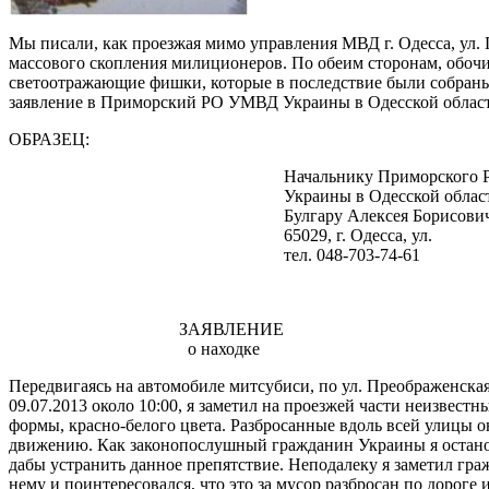
Мы писали, как проезжая мимо управления МВД г. Одесса, ул. 
массового скопления милиционеров. По обеим сторонам, обоч
светоотражающие фишки, которые в последствие были собраны
заявление в Приморский РО УМВД Украины в Одесской област
ОБРАЗЕЦ:
Начальнику Приморского РО 
Украины в Одесской област
Булгару Алексея Борисович
65029, г. Одесса, ул.
тел. 048-703-74-61
ЗАЯВЛЕНИЕ
о находке
Передвигаясь на автомобиле митсубиси, по ул. Преображенская
09.07.2013 около 10:00, я заметил на проезжей части неизвест
формы, красно-белого цвета. Разбросанные вдоль всей улицы
движению. Как законопослушный гражданин Украины я остано
дабы устранить данное препятствие. Неподалеку я заметил гр
нему и поинтересовался, что это за мусор разбросан по дороге 