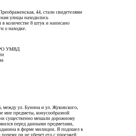
Преображенская, 44, стали свидетелями
инам улицы находились
 в количестве 8 штук и написано
и о находке.
УМВД
и
а
, между ул. Бунина и ул. Жуковского,
ные мне предметы, конусообразной
 они существенно мешали дорожному
вился перед данными предметами,
ажданина в форме милиции. Я подошел к
и почему он не уберет его с проезжей