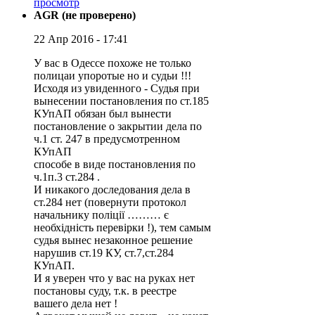
просмотр
AGR (не проверено)
22 Апр 2016 - 17:41
У вас в Одессе похоже не только
полицаи упоротые но и судьи !!!
Исходя из увиденного - Судья при
вынесении постановления по ст.185
КУпАП обязан был вынести
постановление о закрытии дела по
ч.1 ст. 247 в предусмотренном
КУпАП
способе в виде постановления по
ч.1п.3 ст.284 .
И никакого доследования дела в
ст.284 нет (повернути протокол
начальнику поліції ……… є
необхідність перевірки !), тем самым
судья вынес незаконное решение
нарушив ст.19 КУ, ст.7,ст.284
КУпАП.
И я уверен что у вас на руках нет
постановы суду, т.к. в реестре
вашего дела нет !