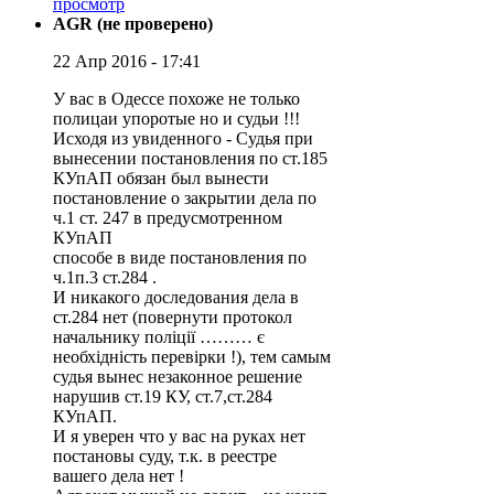
просмотр
AGR (не проверено)
22 Апр 2016 - 17:41
У вас в Одессе похоже не только
полицаи упоротые но и судьи !!!
Исходя из увиденного - Судья при
вынесении постановления по ст.185
КУпАП обязан был вынести
постановление о закрытии дела по
ч.1 ст. 247 в предусмотренном
КУпАП
способе в виде постановления по
ч.1п.3 ст.284 .
И никакого доследования дела в
ст.284 нет (повернути протокол
начальнику поліції ……… є
необхідність перевірки !), тем самым
судья вынес незаконное решение
нарушив ст.19 КУ, ст.7,ст.284
КУпАП.
И я уверен что у вас на руках нет
постановы суду, т.к. в реестре
вашего дела нет !