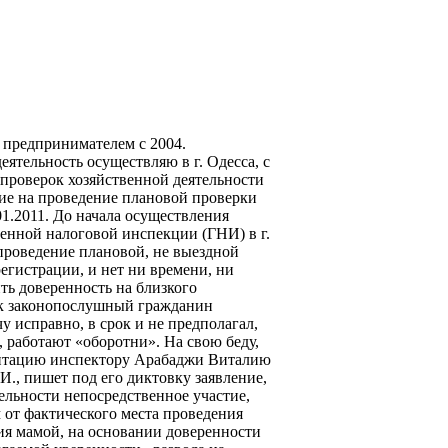
 предпринимателем с 2004.
еятельность осуществляю в г. Одесса, с
а проверок хозяйственной деятельности
ение на проведение плановой проверки
01.2011. До начала осуществления
венной налоговой инспекции (ГНИ) в г.
 проведение плановой, не выездной
регистрации, и нет ни времени, ни
ть доверенность на близкого
ак законопослушный гражданин
у исправно, в срок и не предполагал,
, работают «оборотни». На свою беду,
ентацию инспектору Арабаджи Виталию
., пишет под его диктовку заявление,
тельности непосредственное участие,
км от фактического места проведения
ия мамой, на основании доверенности