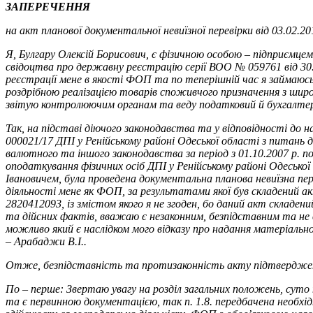
ЗАПЕРЕЧЕННЯ
на акт планової документальної невиїзної перевірки від 03.02.2
Я, Булгару Олексій Борисович, є фізичною особою – підприємцем
свідоцтва про державну реєстрацію серії ВОО № 059761 від 30
реєстрації мене в якості ФОП та по теперішній час я займаюс
роздрібною реалізацією товарів споживчого призначення з шир
звітую контролюючим органам та веду податковий й бухгалтер
Так, на підставі діючого законодавства та у відповідності до н
000021/17 ДПІ у Ренійському районі Одеської області з питань
валютного та іншого законодавства за період з 01.10.2007 р. по
оподаткування фізичних осіб ДПІ у Ренійському районі Одесько
Івановичем, була проведена документальна планова невиїзна пер
діяльності мене як ФОП, за результатами якої був складений акт
2820412093, із змістом якого я не згоден, бо даний акт складен
та дійсних фактів, вважаю є незаконним, безпідставним та не 
можливо який є наслідком мого відказу про надання матеріальн
– Арабаджи В.І..
Отже, безпідставність та протизаконність акту підтвердже
По – перше: Звертаю увагу на розділ загальних положень, суто
та є первинною документацією, так п. 1.8. передбачена необхід