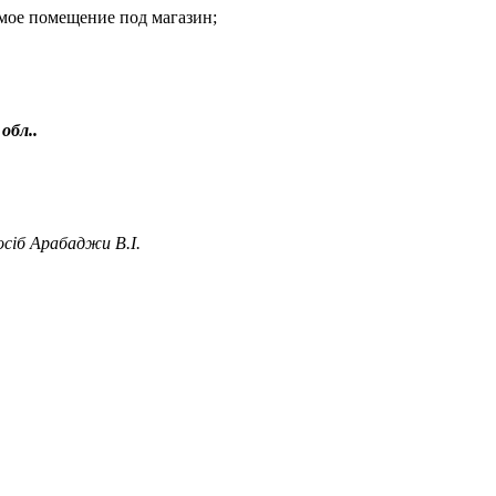
емое помещение под магазин;
обл..
осіб Арабаджи В.І.