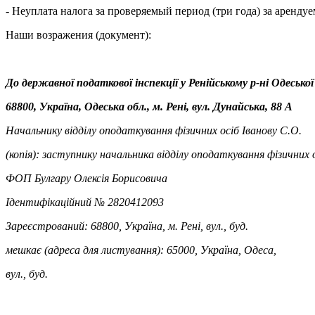
- Неуплата налога за проверяемый период (три года) за аренду
Наши возражения (документ):
До
державної податкової інспекції у Ренійському р-ні Одеської 
68800, Україна, Одеська обл., м. Рені, вул. Дунайська, 88 А
Начальнику відділу оподаткування фізичних осіб Іванову С.О.
(копія): заступнику начальника відділу оподаткування фізичних 
ФОП
Булгару Олексія Борисовича
Ідентифікаційний № 2820412093
Зареєстрований: 68800, Україна, м. Рені, вул.,
буд.
мешкає (адреса для листування): 65000, Україна, Одеса,
вул., буд.