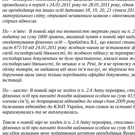
проводилась в період з 24.01.2011 року по 28.01.2011 року, одна
на орендодавця та інших осіб датовані 18, 19, 20, 21 січнем 201
матеріального світу, отримані незаконним шляхом є нікчемним
спірних відносин.
По – п’яте: В повній мірі та впевненістю звертаю увагу на п. 2
податку на суму 1800 гривень, вказаний пункт в повній мірі на
оподаткування фізичних осіб – Арабаджи В.І., що взагалі стави
лист 871/10 від 24.01.2011 року жодним чином не встановлює фа
своїй господарській діяльності, бо жодного підпису за перевіря
господарських документах не було проставлено, взагалі вона ж
господарської діяльності, бо мешкає в м. Рені, де я не провожу г
обліку товарів, не надавала від мого ім’я послуг, не зберігала т
доручення мала змогу тільки передавати офіційні документи, з
інстанції.
По – шосте: В повній мірі не згоден із п. 2.4 Акту перевірки, с
фізичних осіб при виплаті доходів найманим особам на суму 43,9
членом сім’ї), не допрацювала відповідно до кінця січня 2009 рок
бажанням відповідно до КЗпП України, тим самим за останні дн
нараховувалась та не виплачувалась.
Також в повній мірі не згоден із п. 2.4 Акту перевірки, стосовн
фізичних осіб при виплаті доходів найманим особам на суму 8316
наслідок визнання мене податковим агентом орендодавця Ярової