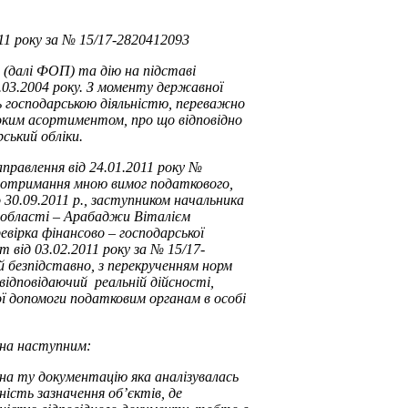
011 року за № 15/17-2820412093
 (далі ФОП) та дію на підставі
.03.2004 року. З моменту державної
ь господарською діяльністю, переважно
оким асортиментом, про що відповідно
ський обліки.
аправлення від 24.01.2011 року №
 дотримання мною вимог податкового,
 30.09.2011 р., заступником начальника
ї області – Арабаджи Віталієм
евірка фінансово – господарської
 від 03.02.2011 року за № 15/17-
ий безпідставно, з перекрученням норм
відповідаючий реальній дійсності,
ої допомоги податковим органам в особі
на наступним:
 на ту документацію яка аналізувалась
ність зазначення об’єктів, де