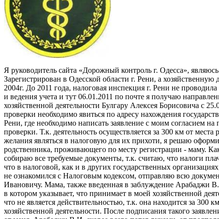
Я руководитель сайта «Дорожный контроль г. Одесса», являюсь
Зарегистрирован в Одесской области г. Рени, а хозяйственную д
2004г. До 2011 года, налоговая инспекция г. Рени не проводил
и ведения учета и тут 06.01.2011 по почте я получаю направл
хозяйственной деятельности Булгару Алексея Борисовича с 25.
проверки необходимо явиться по адресу нахождения государст
Рени, где необходимо написать заявление с моим согласием на
проверки. Т.к. деятельность осуществляется за 300 км от места 
желания являться в налоговую для их прихоти, я решаю оформи
родственника, проживающего по месту регистрации - маму. К
собираю все требуемые документы, т.к. считаю, что налоги плач
что в налоговой, как и в других государственных организациях
не ознакомился с Налоговым кодексом, отправляю всю докум
Ивановичу. Мама, также введенная в заблуждение Арабаджи В.И
в котором указывает, что принимает в моей хозяйственной дея
что не является действительностью, т.к. она находится за 300 
хозяйственной деятельности. После подписания такого заявлен