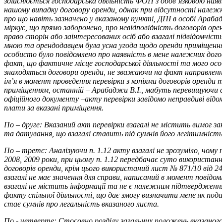
здійснюється господарська діяльність ФОП з обов’язковою ная
нашому випадку договору оренди, однак при відсутності належн
про що навіть зазначено у вказаному пункті, ДПІ в особі Араб
міркує, що прямо заборонено, про невідповідність договорів оре
право сторін або заінтересованих осіб або взагалі підвідомчіс
мною та орендодавцем була усна угода щодо оренди приміщенн
особисто було повідомлено про наявність в мене належних дого
факт, що фактичне місце господарської діяльності та мого осо
знаходяться договори оренди, не зважаючи на факт направленн
ім’я в момент проведення перевірки з копіями договорів оренди
приміщенням, останній – Арабаджи В.І., мабуть перевищуючи 
офіційного документу –акту перевірки завідомо неправдиві від
плати за вказані приміщення.
По – друге: Вказаний акт перевірки взагалі не містить вимог з
та датування, що взагалі ставить під сумнів його легітимність
По – третє: Аналізуючи п. 1.12 акту взагалі не зрозуміло, чому п
2008, 2009 роки, при цьому п. 1.12 передбачає суто використан
договорів оренди, крім цього використаний лист № 871/10 від 24.
взагалі не має значення для справи, написаний в момент повідо
взагалі не містить інформації та не є належним підтвердженн
факту спільної діяльності, що дає змогу визначити мене як под
стає сумнів про легальність вказаного листа.
По - четверте: Стосовно розділу загальних положень вказаног