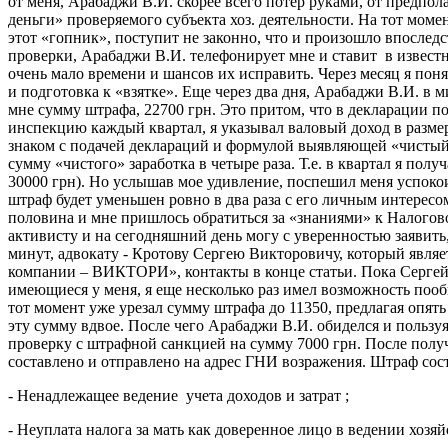
от меня, Арабаджи В.И. скорее всего потер руками, от предпол
деньги» проверяемого субъекта хоз. деятельности. На тот момен
этот «гопник», поступит не законно, что и произошло впоследс
проверки, Арабаджи В.И. телефонирует мне и ставит в известн
очень мало времени и шансов их исправить. Через месяц я поня
и подготовка к «взятке». Еще через два дня, Арабаджи В.И. в
мне сумму штрафа, 22700 грн. Это притом, что в декларации 
инспекцию каждый квартал, я указывал валовый доход в размере
знаком с подачей деклараций и формулой выявляющей «чисты
сумму «чистого» заработка в четыре раза. Т.е. в квартал я полу
30000 грн). Но услышав мое удивление, поспешил меня успокоит
штраф будет уменьшен ровно в два раза с его личным интересо
половина и мне пришлось обратиться за «знаниями» к Налогов
активисту и на сегодняшний день могу с уверенностью заяв
минут, адвокату - Кротову Сергею Викторовичу, который явл
компании – ВИКТОРИ», контакты в конце статьи. Пока Сергей 
имеющиеся у меня, я еще несколько раз имел возможность пооб
тот момент уже урезал сумму штрафа до 11350, предлагая опят
эту сумму вдвое. После чего Арабаджи В.И. обиделся и польз
проверку с штрафной санкцией на сумму 7000 грн. После полу
составлено и отправлено на адрес ГНИ возражения. Штраф сост
- Ненадлежащее ведение учета доходов и затрат ;
- Неуплата налога за мать как доверенное лицо в ведении хозя