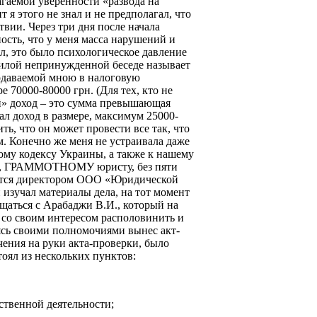
агаемой уверенности «развода на
т я этого не знал и не предполагал, что
твии. Через три дня после начала
ость, что у меня масса нарушений и
л, это было психологическое давление
 милой непринужденной беседе называет
подаваемой мною в налоговую
 70000-80000 грн. (Для тех, кто не
й» доход – это сумма превышающая
чал доход в размере, максимум 25000-
ь, что он может провести все так, что
м. Конечно же меня не устраивала даже
ому кодексу Украины, а также к нашему
ить, ГРАММОТНОМУ юристу, без пяти
яется директором ООО «Юридической
изучал материалы дела, на тот момент
щаться с Арабаджи В.И., который на
ь со своим интересом располовинить и
уясь своими полномочиями вынес акт-
чения на руки акта-проверки, было
оял из нескольких пунктов:
йственной деятельности;