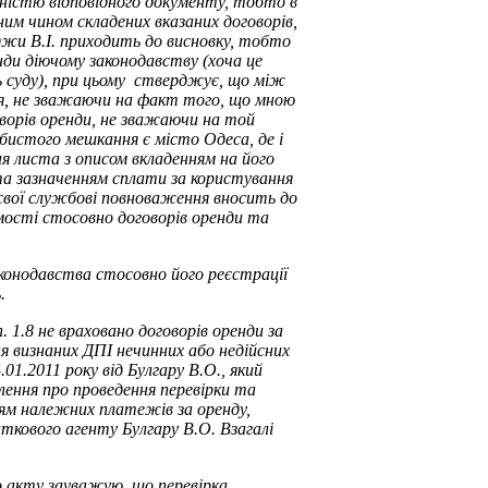
вністю відповідного документу, тобто в
им чином складених вказаних договорів,
аджи В.І. приходить до висновку, тобто
нди діючому законодавству (хоча це
ть суду), при цьому стверджує, що між
я, не зважаючи на факт того, що мною
ворів оренди, не зважаючи на той
бистого мешкання є місто Одеса, де і
я листа з описом вкладенням на його
 та зазначенням сплати за користування
свої службові повноваження вносить до
омості стосовно договорів оренди та
аконодавства стосовно його реєстрації
.
. 1.8 не враховано договорів оренди за
ня визнаних ДПІ нечинних або недійсних
01.2011 року від Булгару В.О., який
млення про проведення перевірки та
ям належних платежів за оренду,
аткового агенту Булгару В.О. Взагалі
о акту зауважую, що перевірка