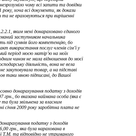
к незрозуміло чому всі запити та довідки
1 року, хоча всі документи, як докази
и та не враховуються при вирішенні
.2.2.1, яким мені донараховано єдиного
думаний заступником начальника
ть під сумнів його компетенцію, бо
кт використання послуг членів сім’ї у
ємий період моєю матір’ю на моїх
одним чином не мала відношення до моєї
осподарську діяльність, вона не вела
а не закуповувала товар, а на підставі
нов таки мною підписані, до Вашої
тосовно донарахування податку з доходів
7 грн., бо вказана наймана особа (яка є
у та була звільнена за власним
і січня 2009 року заробітна плата не
о донарахування податку з доходів
,00 грн., яка була нарахована в
 Т.М. та відповідно не утриманого