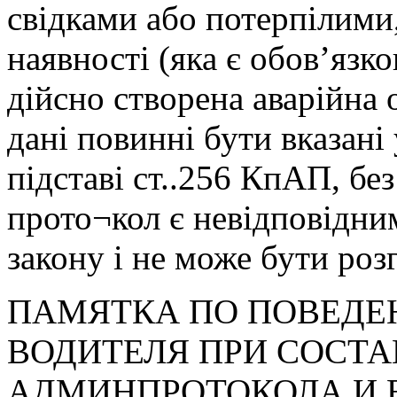
свідками або потерпілими, 
наявності (яка є обов’язк
дійсно створена аварійна 
дані повинні бути вказані 
підставі ст..256 КпАП, без
прото¬кол є невідповідни
закону і не може бути роз
ПАМЯТКА ПО ПОВЕД
ВОДИТЕЛЯ ПРИ СОСТ
АДМИНПРОТОКОЛА И