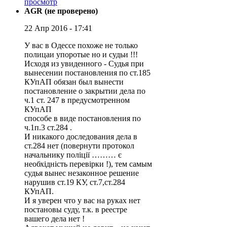
просмотр
AGR (не проверено)
22 Апр 2016 - 17:41
У вас в Одессе похоже не только
полицаи упоротые но и судьи !!!
Исходя из увиденного - Судья при
вынесении постановления по ст.185
КУпАП обязан был вынести
постановление о закрытии дела по
ч.1 ст. 247 в предусмотренном
КУпАП
способе в виде постановления по
ч.1п.3 ст.284 .
И никакого доследования дела в
ст.284 нет (повернути протокол
начальнику поліції ……… є
необхідність перевірки !), тем самым
судья вынес незаконное решение
нарушив ст.19 КУ, ст.7,ст.284
КУпАП.
И я уверен что у вас на руках нет
постановы суду, т.к. в реестре
вашего дела нет !