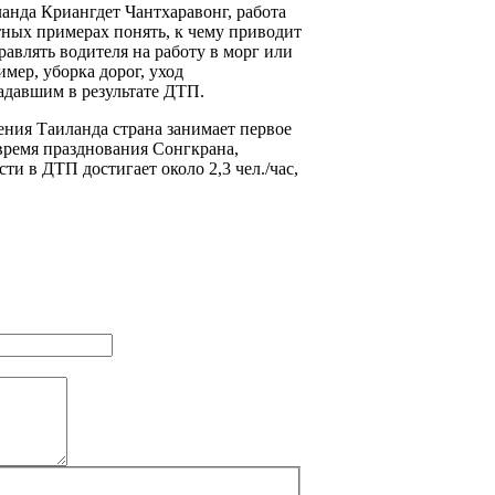
анда Криангдет Чантхаравонг, работа
тных примерах понять, к чему приводит
равлять водителя на работу в морг или
имер, уборка дорог, уход
адавшим в результате ДТП.
ния Таиланда страна занимает первое
время празднования Сонгкрана,
и в ДТП достигает около 2,3 чел./час,