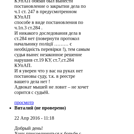
КУпАП обязан был вынести
постановление о закрытии дела по
ч.1 ст. 247 в предусмотренном
КУпАП
способе в виде постановления по
ч.1п.3 ст.284 .
И никакого доследования дела в
ст.284 нет (повернути протокол
начальнику поліції ……… є
необхідність перевірки !), тем самым
судья вынес незаконное решение
нарушив ст.19 КУ, ст.7,ст.284
КУпАП.
И я уверен что у вас на руках нет
постановы суду, т.к. в реестре
вашего дела нет !
Адвокат мышей не ловит – не хочет
сорится с судьёй.
просмотр
Виталий (не проверено)
22 Апр 2016 - 11:18
Добрый день!
Хочу присоединиться к борьбе с