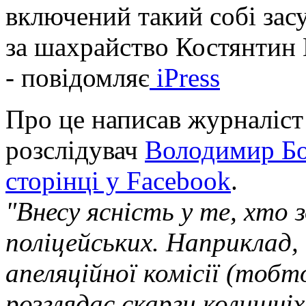
включений такий собі зас
за шахрайство Костянтин 
- повідомляє
iPress
Про це написав журналіст
розслідувач
Володимир Бо
сторінці у Facebook
.
"Внесу ясність у те, хто 
поліцейських. Наприклад, 
апеляційної комісії (тобто
розглядає скарги колишніх