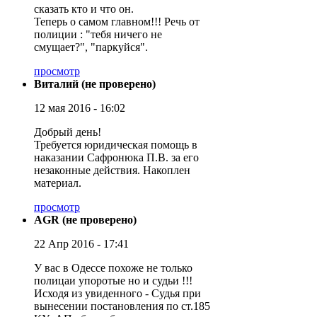
сказать кто и что он.
Теперь о самом главном!!! Речь от
полиции : "тебя ничего не
смущает?", "паркуйся".
просмотр
Виталий (не проверено)
12 мая 2016 - 16:02
Добрый день!
Требуется юридическая помощь в
наказании Сафронюка П.В. за его
незаконные действия. Накоплен
материал.
просмотр
AGR (не проверено)
22 Апр 2016 - 17:41
У вас в Одессе похоже не только
полицаи упоротые но и судьи !!!
Исходя из увиденного - Судья при
вынесении постановления по ст.185