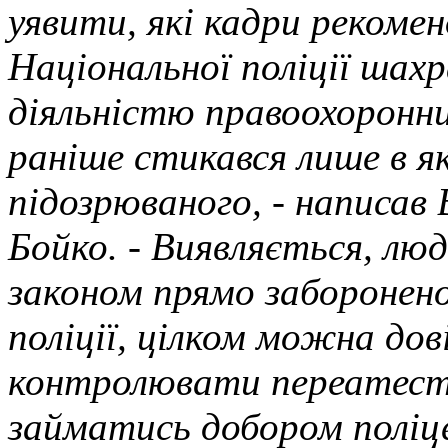
уявити, які кадри рекомен
Національної поліції шахр
діяльністю правоохоронни
раніше стикався лише в я
підозрюваного, - написав
Бойко. - Виявляється, люд
законом прямо заборонен
поліції, цілком можна до
контролювати переатес
займатись добором поліце