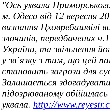
"Ось ухвала Приморського
м. Одеса від 12 вересня 2
визнання Цховребашвілі ви
злочинів, передбачених ч.1
України, та звільнення йо
у зв’язку з тим, що цей п
становить загрози для су
Залишається здогадуватис
підозрюваному обійшлась
ухвала.
http://www.reyestr