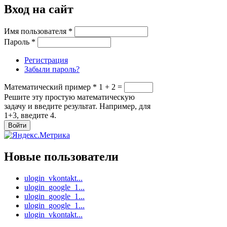
Вход на сайт
Имя пользователя
*
Пароль
*
Регистрация
Забыли пароль?
Математический пример
*
1 + 2 =
Решите эту простую математическую
задачу и введите результат. Например, для
1+3, введите 4.
Новые пользователи
ulogin_vkontakt...
ulogin_google_1...
ulogin_google_1...
ulogin_google_1...
ulogin_vkontakt...