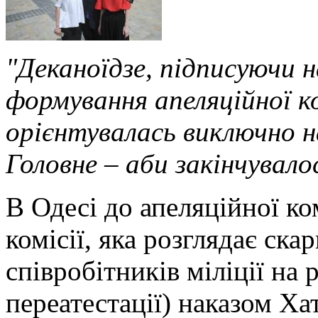
"Деканоїдзе, підписуючи н
формування апеляційної ко
орієнтувалась виключно н
Головне – аби закінчувало
В Одесі до апеляційної ком
комісії, яка розглядає ска
співробітників міліції на 
переатестації) наказом Ха