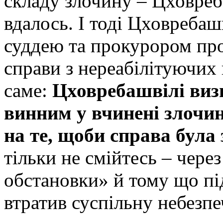
складу злочину – Цховреб
вдалось. І тоді Цховребаш
суддею та прокурором про
справи з нереабілітуючих 
саме:
Цховребашвілі виз
винним у вчинені злочин
на те, щоби справа була
тільки не смійтесь – через
обстановки» й тому що п
втратив суспільну небезпе