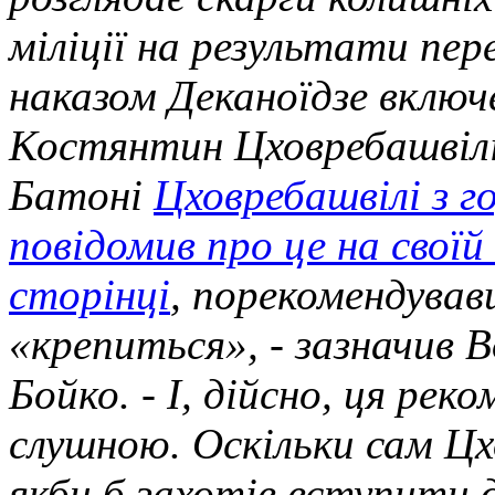
міліції на результати пер
наказом Деканоїдзе включ
Костянтин Цховребашвілі
Батоні
Цховребашвілі з г
повідомив про це на своїй
сторінці
, порекомендува
«крепиться», - зазначив 
Бойко. - І, дійсно, ця реко
слушною. Оскільки сам Цх
якби б захотів вступити 