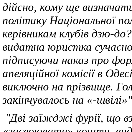
дійсно, кому ще визначат
політику Національної полі
керівникам клубів дзю-до
видатна юристка сучасно
підписуючи наказ про фо
апеляційної комісії в Одес
виключно на прізвище. Гол
закінчувалось на «-швілі»
"
"Дві заїжджі фурії, що в
«засвоювати» кошти, виді