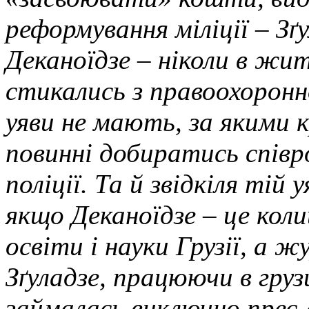
реформування міліції – Зґ
Деканоїдзе – ніколи в жи
стикались з правоохоронн
уяви не мають, за якими 
повинні добиратись спів
поліції. Та й звідкіля тій 
якщо Деканоїдзе – це кол
освіти і науки Грузії, а 
Зґуладзе, працюючи в гру
займалась виключно прес