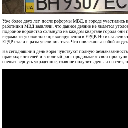
Уже более двух лет, после реформы МВД, в городе участились 
работники МВД заявляли, что данное деяние не является угол
подобное воровство схлынуло на каждом квартале города они п
ведомости уголовного правонарушения в ЕРДР. Но из-за ленос
ЕРДР стали в разы увеличиваться. Что повлекло за собой людск
На сегодняшний день воры чувствуют полную безнаказанность,
правоохранителей и в полный рост продолжают свои проступки
спешат вернуть украденное, главное получить деньги на счет, 