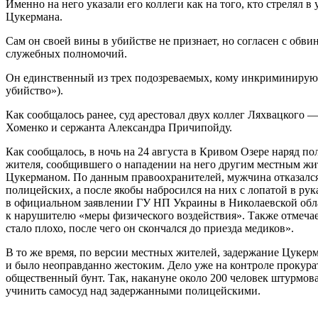
Именно на него указали его коллеги как на того, кто стрелял 
Цукермана.
Сам он своей вины в убийстве не признает, но согласен с обв
служебных полномочий.
Он единственный из трех подозреваемых, кому инкриминируют
убийство»).
Как сообщалось ранее, суд арестовал двух коллег Ляхвацкого 
Хоменко и сержанта Александра Причипойду.
Как сообщалось, в ночь на 24 августа в Кривом Озере наряд п
жителя, сообщившего о нападении на него другим местным ж
Цукерманом. По данным правоохранителей, мужчина отказалс
полицейских, а после якобы набросился на них с лопатой в рук
в официальном заявлении ГУ НП Украины в Николаевской об
к нарушителю «меры физического воздействия». Также отмечае
стало плохо, после чего он скончался до приезда медиков».
В то же время, по версии местных жителей, задержание Цукер
и было неоправданно жестоким. Дело уже на контроле прокурат
общественный бунт. Так, накануне около 200 человек штурмов
учинить самосуд над задержанными полицейскими.