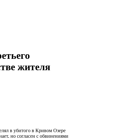
ретьего
стве жителя
релял в убитого в Кривом Озере
ает, но согласен с обвинениями