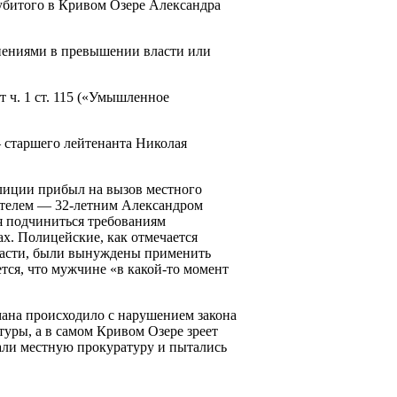
в убитого в Кривом Озере Александра
инениями в превышении власти или
 ч. 1 ст. 115 («Умышленное
— старшего лейтенанта Николая
олиции прибыл на вызов местного
ителем — 32-летним Александром
я подчиниться требованиям
ах. Полицейские, как отмечается
ласти, были вынуждены применить
тся, что мужчине «в какой-то момент
мана происходило с нарушением закона
уры, а в самом Кривом Озере зреет
али местную прокуратуру и пытались