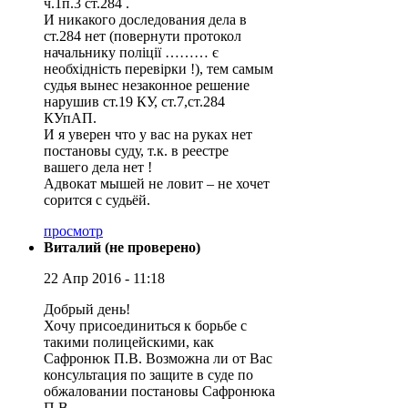
ч.1п.3 ст.284 .
И никакого доследования дела в
ст.284 нет (повернути протокол
начальнику поліції ……… є
необхідність перевірки !), тем самым
судья вынес незаконное решение
нарушив ст.19 КУ, ст.7,ст.284
КУпАП.
И я уверен что у вас на руках нет
постановы суду, т.к. в реестре
вашего дела нет !
Адвокат мышей не ловит – не хочет
сорится с судьёй.
просмотр
Виталий (не проверено)
22 Апр 2016 - 11:18
Добрый день!
Хочу присоединиться к борьбе с
такими полицейскими, как
Сафронюк П.В. Возможна ли от Вас
консультация по защите в суде по
обжаловании постановы Сафронюка
П.В.