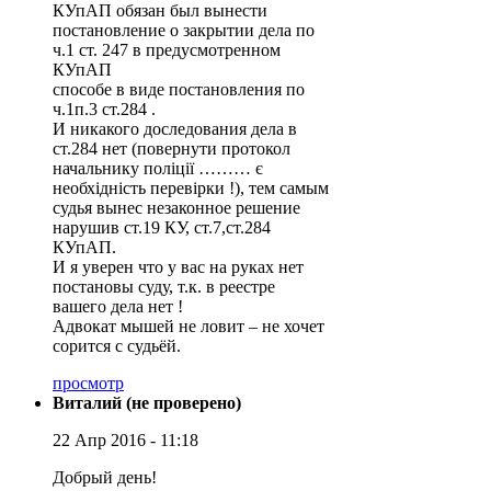
КУпАП обязан был вынести
постановление о закрытии дела по
ч.1 ст. 247 в предусмотренном
КУпАП
способе в виде постановления по
ч.1п.3 ст.284 .
И никакого доследования дела в
ст.284 нет (повернути протокол
начальнику поліції ……… є
необхідність перевірки !), тем самым
судья вынес незаконное решение
нарушив ст.19 КУ, ст.7,ст.284
КУпАП.
И я уверен что у вас на руках нет
постановы суду, т.к. в реестре
вашего дела нет !
Адвокат мышей не ловит – не хочет
сорится с судьёй.
просмотр
Виталий (не проверено)
22 Апр 2016 - 11:18
Добрый день!