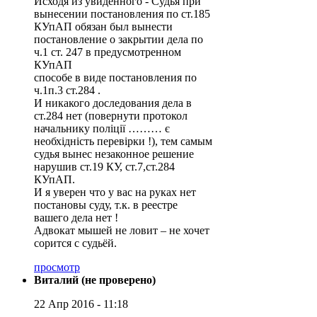
Исходя из увиденного - Судья при
вынесении постановления по ст.185
КУпАП обязан был вынести
постановление о закрытии дела по
ч.1 ст. 247 в предусмотренном
КУпАП
способе в виде постановления по
ч.1п.3 ст.284 .
И никакого доследования дела в
ст.284 нет (повернути протокол
начальнику поліції ……… є
необхідність перевірки !), тем самым
судья вынес незаконное решение
нарушив ст.19 КУ, ст.7,ст.284
КУпАП.
И я уверен что у вас на руках нет
постановы суду, т.к. в реестре
вашего дела нет !
Адвокат мышей не ловит – не хочет
сорится с судьёй.
просмотр
Виталий (не проверено)
22 Апр 2016 - 11:18