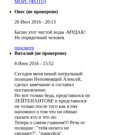
МОРГ (ФОТО)
Овес (не проверено)
20 Июл 2016 - 20:13
Басин этот чистой воды -МУДАК!
Не порядочный человек
просмотр
Виталий (не проверено)
8 Июн 2016 - 15:52
Сегодня меня некий патрульный
полиции Непомнящий Алексей,
сделал замечание и составил
постановление.
Но вот только беда, представился он
ЛЕЙТЕНАНТОМ! и представился
он только после того как я ему
напомнил о том что он обязан
сказать кто и что он.
Теперь о самом главном!!! Речь от
полиции : "тебя ничего не
смущает?", "паркуйся".