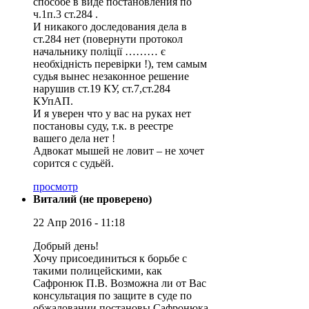
способе в виде постановления по
ч.1п.3 ст.284 .
И никакого доследования дела в
ст.284 нет (повернути протокол
начальнику поліції ……… є
необхідність перевірки !), тем самым
судья вынес незаконное решение
нарушив ст.19 КУ, ст.7,ст.284
КУпАП.
И я уверен что у вас на руках нет
постановы суду, т.к. в реестре
вашего дела нет !
Адвокат мышей не ловит – не хочет
сорится с судьёй.
просмотр
Виталий (не проверено)
22 Апр 2016 - 11:18
Добрый день!
Хочу присоединиться к борьбе с
такими полицейскими, как
Сафронюк П.В. Возможна ли от Вас
консультация по защите в суде по
обжаловании постановы Сафронюка