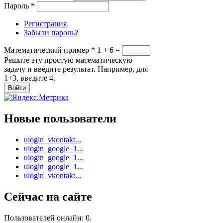
Пароль
*
Регистрация
Забыли пароль?
Математический пример
*
1 + 6 =
Решите эту простую математическую
задачу и введите результат. Например, для
1+3, введите 4.
Новые пользователи
ulogin_vkontakt...
ulogin_google_1...
ulogin_google_1...
ulogin_google_1...
ulogin_vkontakt...
Сейчас на сайте
Пользователей онлайн: 0.