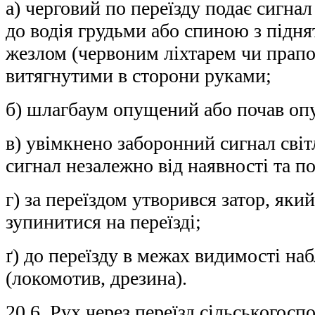
а) черговий по переїзду подає сигнал
до водія грудьми або спиною з підн
жезлом (червоним ліхтарем чи прапо
витягнутими в сторони руками;
б) шлагбаум опущений або почав опу
в) увімкнено заборонний сигнал сві
сигнал незалежно від наявності та 
г) за переїздом утворився затор, яки
зупинитися на переїзді;
ґ) до переїзду в межах видимості на
(локомотив, дрезина).
20.6. Рух через переїзд сільськогосп