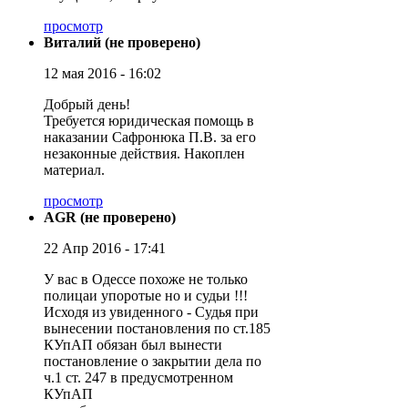
просмотр
Виталий (не проверено)
12 мая 2016 - 16:02
Добрый день!
Требуется юридическая помощь в
наказании Сафронюка П.В. за его
незаконные действия. Накоплен
материал.
просмотр
AGR (не проверено)
22 Апр 2016 - 17:41
У вас в Одессе похоже не только
полицаи упоротые но и судьи !!!
Исходя из увиденного - Судья при
вынесении постановления по ст.185
КУпАП обязан был вынести
постановление о закрытии дела по
ч.1 ст. 247 в предусмотренном
КУпАП