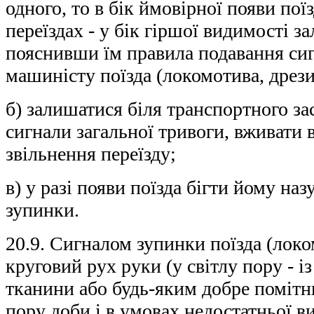
одного, то в бік ймовірної появи пої
переїздах - у бік гіршої видимості за
пояснивши їм правила подавання си
машиністу поїзда (локомотива, дрез
б) залишатися біля транспортного за
сигнали загальної тривоги, вживати в
звільнення переїзду;
в) у разі появи поїзда бігти йому на
зупинки.
20.9. Сигналом зупинки поїзда (локо
круговий рух руки (у світлу пору - і
тканини або будь-яким добре помітн
пору доби і в умовах недостатньої в