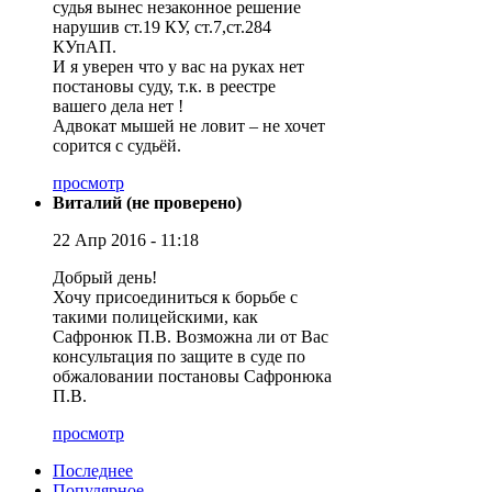
судья вынес незаконное решение
нарушив ст.19 КУ, ст.7,ст.284
КУпАП.
И я уверен что у вас на руках нет
постановы суду, т.к. в реестре
вашего дела нет !
Адвокат мышей не ловит – не хочет
сорится с судьёй.
просмотр
Виталий (не проверено)
22 Апр 2016 - 11:18
Добрый день!
Хочу присоединиться к борьбе с
такими полицейскими, как
Сафронюк П.В. Возможна ли от Вас
консультация по защите в суде по
обжаловании постановы Сафронюка
П.В.
просмотр
Последнее
Популярное