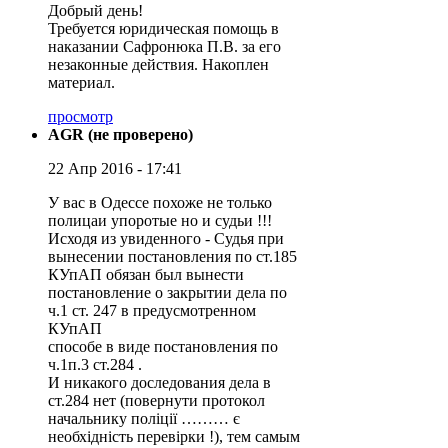
Добрый день!
Требуется юридическая помощь в
наказании Сафронюка П.В. за его
незаконные действия. Накоплен
материал.
просмотр
AGR (не проверено)
22 Апр 2016 - 17:41
У вас в Одессе похоже не только
полицаи упоротые но и судьи !!!
Исходя из увиденного - Судья при
вынесении постановления по ст.185
КУпАП обязан был вынести
постановление о закрытии дела по
ч.1 ст. 247 в предусмотренном
КУпАП
способе в виде постановления по
ч.1п.3 ст.284 .
И никакого доследования дела в
ст.284 нет (повернути протокол
начальнику поліції ……… є
необхідність перевірки !), тем самым