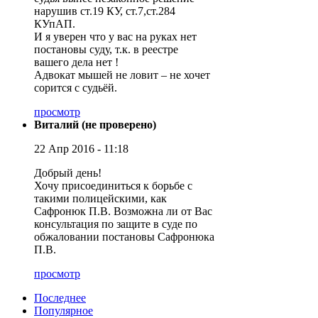
нарушив ст.19 КУ, ст.7,ст.284
КУпАП.
И я уверен что у вас на руках нет
постановы суду, т.к. в реестре
вашего дела нет !
Адвокат мышей не ловит – не хочет
сорится с судьёй.
просмотр
Виталий (не проверено)
22 Апр 2016 - 11:18
Добрый день!
Хочу присоединиться к борьбе с
такими полицейскими, как
Сафронюк П.В. Возможна ли от Вас
консультация по защите в суде по
обжаловании постановы Сафронюка
П.В.
просмотр
Последнее
Популярное