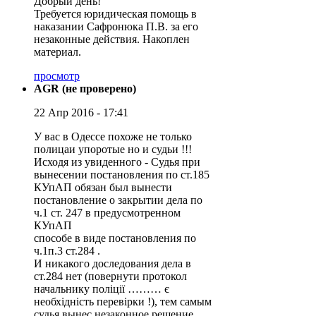
Добрый день!
Требуется юридическая помощь в
наказании Сафронюка П.В. за его
незаконные действия. Накоплен
материал.
просмотр
AGR (не проверено)
22 Апр 2016 - 17:41
У вас в Одессе похоже не только
полицаи упоротые но и судьи !!!
Исходя из увиденного - Судья при
вынесении постановления по ст.185
КУпАП обязан был вынести
постановление о закрытии дела по
ч.1 ст. 247 в предусмотренном
КУпАП
способе в виде постановления по
ч.1п.3 ст.284 .
И никакого доследования дела в
ст.284 нет (повернути протокол
начальнику поліції ……… є
необхідність перевірки !), тем самым
судья вынес незаконное решение